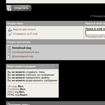
«
Предыдущ
Опции темы
Поиск в этой т
Поиск в этой т
Версия для печати
Отправить на E-mail
Расширенный п
Опции просмотра
Линейный вид
Комбинированный вид
Древовидный вид
Ваши права в разделе
Вы
не можете
создавать темы
Вы
не можете
отвечать на сообщения
Вы
не можете
прикреплять файлы
Вы
не можете
редактировать сообщения
vB-коды
Вкл.
Смайлики
Вкл.
[IMG]
код
Вкл.
HTML код
Выкл.
Похожие темы