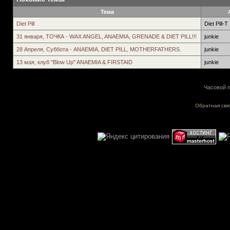
Тема
Diet Pill
Diet Pill-T
31 января, ТОЧКА - WAX ANGEL, ANAEMIA, GRENADE & DIET PILL!!!
junkie
28 Апреля, Суббота - ANAEMIA, DIET PILL, MOTHERFATHERS.
junkie
13 мая, клуб "Blow Up" ANAEMIA & FIRSTAID
junkie
Часовой п
Обратная свя