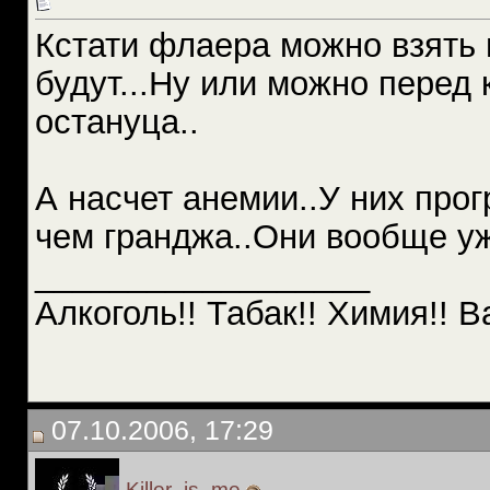
Кстати флаера можно взять в
будут...Ну или можно перед 
остануца..
А насчет анемии..У них про
чем гранджа..Они вообще уж
__________________
Алкоголь!! Табак!! Химия!! В
07.10.2006, 17:29
Killer_is_me