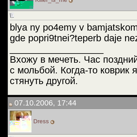
blya ny po4emy v bamjatskom 
gde popri9tnei?teperb daje n
__________________
Вхожу в мечеть. Час поздний
с мольбой. Когда-то коврик 
стянуть другой.
07.10.2006, 17:44
Dress