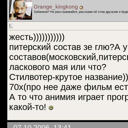
Grange_kingkong
Забанили? Не расстраивайся, расскажи об этом друзьям и буде
жесть)))))))))))
питерский состав зе глю?А у
составов(московский,питерск
ласкового мая или что?
Стилвотер-крутое название))
70х(про нее даже фильм ест
А то что анимия играет прог
какой-то!
07.10.2006, 13:41