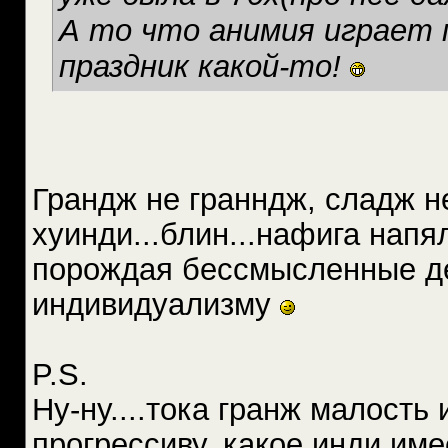
А то что анимия играет 
праздник какой-то!
Грандж не гранндж, сладж н
хуинди...блин...нафига напя
порождая бессмысленные де
индивидуализму
P.S.
Ну-ну....тока гранж малость
прогрессиву, какое инди име