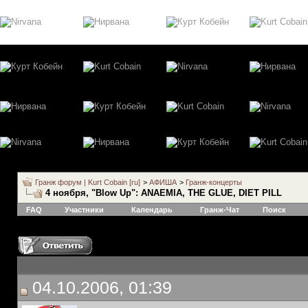
Гранж форум | Kurt Cobain [ru]
>
АФИША
>
Гранж-концерты
4 ноября, "Blow Up": ANAEMIA, THE GLUE, DIET PILL
FAQ
Участники
Календарь
Гранж-Чат
Поиск
04.10.2006, 01:39