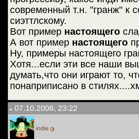
современный т.н. "гранж" к 
сиэттлскому.
Вот пример
настоящего
сл
А вот пример
настоящего
пр
Ну, примеры настоящего гран
Хотя...если эти все наши в
думать,что они играют то, ч
понаприписано в стилях....хм
07.10.2006, 23:22
indie