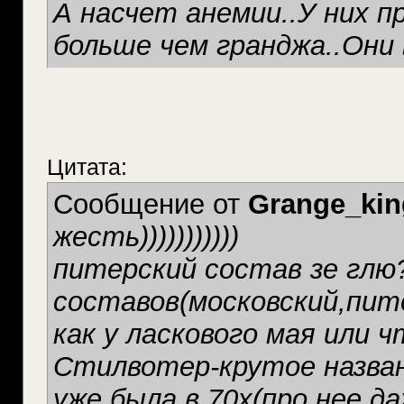
А насчет анемии..У них п
больше чем гранджа..Они 
Цитата:
Сообщение от
Grange_ki
жесть)))))))))))
питерский состав зе глю?
составов(московский,пит
как у ласкового мая или 
Стилвотер-крутое назван
уже была в 70х(про нее д