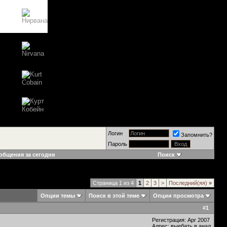
Логин
Запомнить?
Пароль
общения за сегодня
Поиск
Страница 1 из 4
1
2
3
>
Последний(яя)
»
Опции темы
Поиск в этой теме
Опции просмотра
#
1
Регистрация: Apr 2007
Адрес: выебать в анал