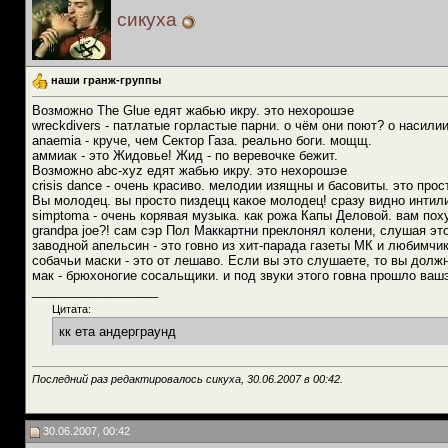
сикуха
наши гранж-группы
Возможно The Glue едят жабью икру. это нехорошэе
wreckdivers - патлатые горластые парни. о чём они поют? о насили
anaemia - круче, чем Сектор Газа. реально боги. мощщ.
аммиак - это Жидовье! Жид - по веревочке бежит.
Возможно abc-xyz едят жабью икру. это нехорошэе
crisis dance - очень красиво. мелодии изящны и басовиты. это прост
Вы молодец. вы просто пиздецц какое молодец! сразу видно интили
simptoma - очень корявая музыка. как рожа Капы Деловой. вам поху
grandpa joe?! сам сэр Пол Маккартни преклонял колени, слушая эт
заводной апельсин - это говно из хит-парада газеты МК и любимчик
собачьи маски - это от лешаво. Если вы это слушаете, то вы долж
мак - брюхоногие сосальщики. и под звуки этого говна прошло ваш
__________________
Цитата:
кк ета андерграунд
Последний раз редактировалось сикуха, 30.06.2007 в
00:42
.
30.06.2007, 00:42