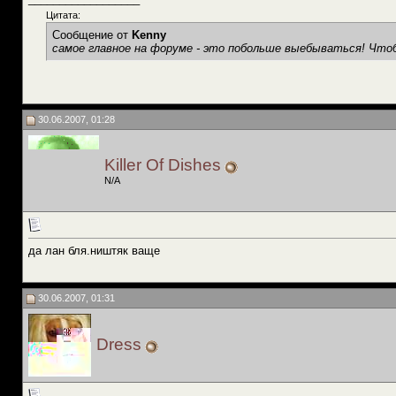
Цитата:
Сообщение от
Kenny
самое главное на форуме - это побольше выебываться! Чтоб
30.06.2007, 01:28
Killer Of Dishes
N/A
да лан бля.ништяк ваще
30.06.2007, 01:31
Dress