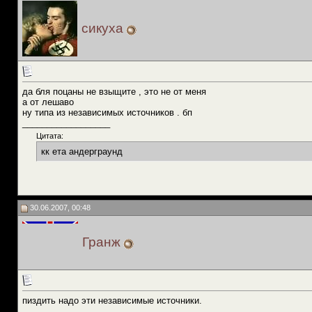
сикуха
да бля поцаны не взыщите , это не от меня
а от лешаво
ну типа из независимых источников . бп
__________________
Цитата:
кк ета андерграунд
30.06.2007, 00:48
Гранж
пиздить надо эти независимые источники.
__________________