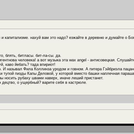
и и капитализме. нахуй вам это надо? езжайте в деревню и думайте о Бо
о, блять, битласы. бит-ла-сы. да.
гентнова человека! а вот музыка эта wax angel - антисовецкая. Слушай
й, каво йебать? тада впириот!
о. И называл Фила Коллинза уродом и говном. А питера Гэйбриэла пацано
и тупой пизды Капы Деловой, у которой вместо башки наплечная параша,
ны носить рубаху швами наверх, иначе леший пристанет.
э децтво, о ущербный? варите себя в кастрюле.