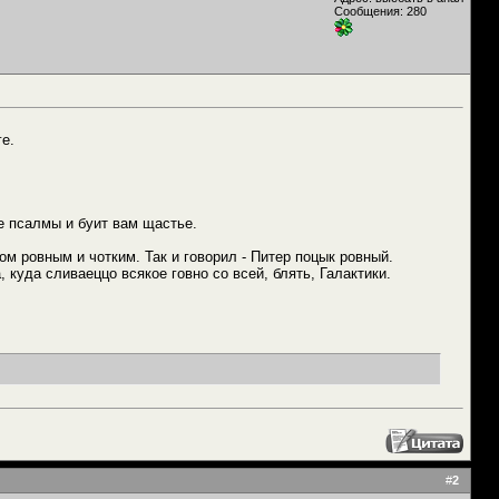
Сообщения: 280
ге.
те псалмы и буит вам щастье.
м ровным и чотким. Так и говорил - Питер поцык ровный.
 куда сливаеццо всякое говно со всей, блять, Галактики.
#
2