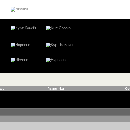
арь
Гранж-Чат
Со