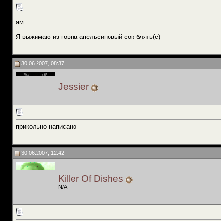
ам...
__________________
Я выжимаю из говна апельсиновый сок блять(с)
30.06.2007, 08:37
Jessier
прикольно написано
30.06.2007, 12:42
Killer Of Dishes
N/A