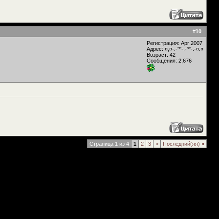
#
10
Регистрация: Apr 2007
Адрес: ¤,¤-.-'*'-.-'*'-.-¤.¤
Возраст: 42
Сообщения: 2,676
Страница 1 из 4
1
2
3
>
Последний(яя)
»