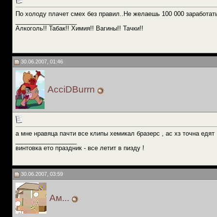
По холоду плачет смех без правил..Не желаешь 100 000 заработат
__________________
Алкоголь!! Табак!! Химия!! Вагины!! Тачки!!
30.06.2007, 01:46
AcciDBurrn
а мне нравяца пачти все клипы хемикал бразерс , ас хз точна едят
__________________
винтовка ето праздник - все летит в пизду !
30.06.2007, 03:59
Ам...