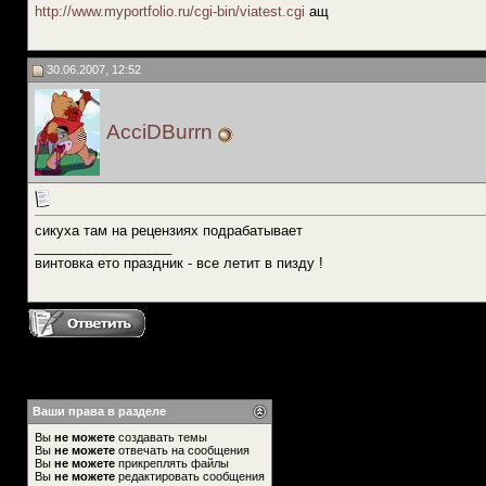
http://www.myportfolio.ru/cgi-bin/viatest.cgi
ащ
30.06.2007, 12:52
AcciDBurrn
сикуха там на рецензиях подрабатывает
__________________
винтовка ето праздник - все летит в пизду !
Ваши права в разделе
Вы
не можете
создавать темы
Вы
не можете
отвечать на сообщения
Вы
не можете
прикреплять файлы
Вы
не можете
редактировать сообщения