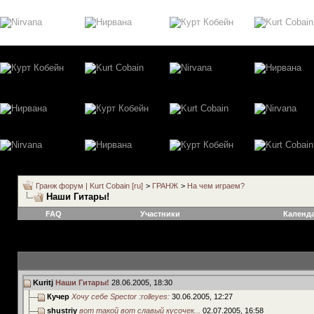
Гранж форум | Kurt Cobain [ru]
>
ГРАНЖ
>
На чем играем?
Наши Гитары!
FAQ
Участники
Календ
Kuritj
Наши Гитары!
28.06.2005,
18:30
Кучер
Хочу себе Spector :rolleyes:
30.06.2005,
12:27
shustriy
вот такой вот славый кусочек...
02.07.2005,
16:58