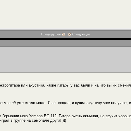
Предыдущее
Следующее
ектрогитара или акустика, какие гитары у вас были и на что вы их сменил
оре мне её уже стало мало. Я её продал, и купил акустику уже получше
из Германии мою Yamaha EG 112! Гитара очень обычная, но звучит хорошо
грал в группе на самопале друга! )))