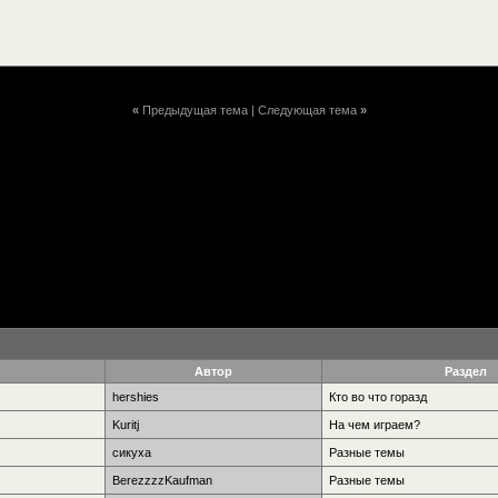
«
Предыдущая тема
|
Следующая тема
»
Автор
Раздел
hershies
Кто во что горазд
Kuritj
На чем играем?
сикуха
Разные темы
BerezzzzKaufman
Разные темы