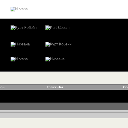
арь
Гранж-Чат
Со