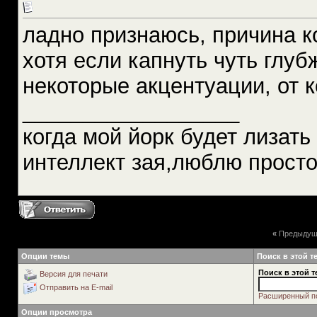
ладно признаюсь, причина к
хотя если капнуть чуть глу
некоторые акцентуации, от 
__________________
когда мой йорк будет лизать 
интеллект зая,люблю просто 
«
Предыдущ
Опции темы
Поиск в этой т
Поиск в этой т
Версия для печати
Отправить на E-mail
Расширенный п
Опции просмотра