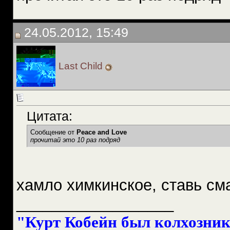
24.05.2012, 15:49
Last Child
Цитата:
Сообщение от
Peace and Love
прочитай это 10 раз подряд
хамло химкинское, ставь см
__________________
"Курт Кобейн был колхознико