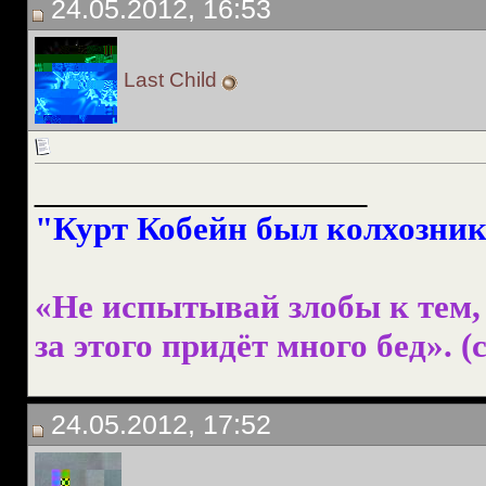
24.05.2012, 16:53
Last Child
__________________
"Курт Кобейн был колхознико
«Не испытывай злобы к тем, 
за этого придёт много бед». (с
24.05.2012, 17:52