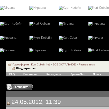
Гранж форум | Kurt Cobain [ru]
>
ВСЕ ОСТАЛЬНОЕ
>
Разные темы
Флудерасты
FAQ
Участники
Календарь
Гранж-Чат
Поиск
24.05.2012, 11:39