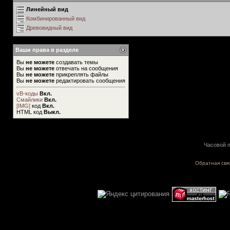
Линейный вид
Комбинированный вид
Древовидный вид
Ваши права в разделе
Вы
не можете
создавать темы
Вы
не можете
отвечать на сообщения
Вы
не можете
прикреплять файлы
Вы
не можете
редактировать сообщения
vB-коды
Вкл.
Смайлики
Вкл.
[IMG]
код
Вкл.
HTML код
Выкл.
Часовой п
Обратная свя