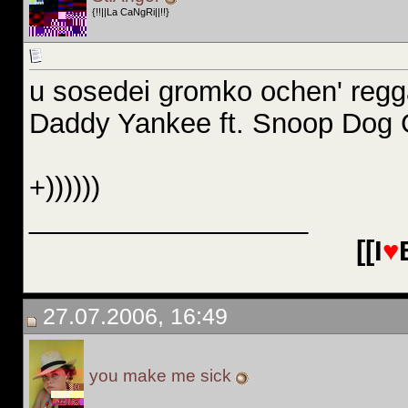
{!!||La CaNgRi||!!}
u sosedei gromko ochen' reg
Daddy Yankee ft. Snoop Dog
+))))))
__________________
[[I
♥
27.07.2006, 16:49
you make me sick