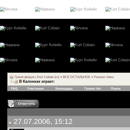
Гранж форум | Kurt Cobain [ru]
>
ВСЕ ОСТАЛЬНОЕ
>
Разные темы
В Калонках играет:
FAQ
Участники
Календарь
Гранж-Чат
Поиск
27.07.2006, 15:12