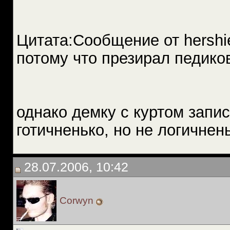
Цитата:Сообщение от hershi
потому что презирал педико
однако демку с куртом запи
готичненько, но не логичнен
28.07.2006, 10:42
Corwyn