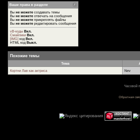
Ваши права в разделе
Вы
не можете
создавать темы
Вы
не можете
отвечать на сообщения
Вы
не можете
прикреплять файлы
Вы
не можете
редактировать сообщения
vB-коды
Вкл.
Смайлики
Вкл.
[IMG]
код
Вкл.
HTML код
Выкл.
Похожие темы
Тема
Кортни Лав как актриса
Nev
Часовой п
Обратная свя