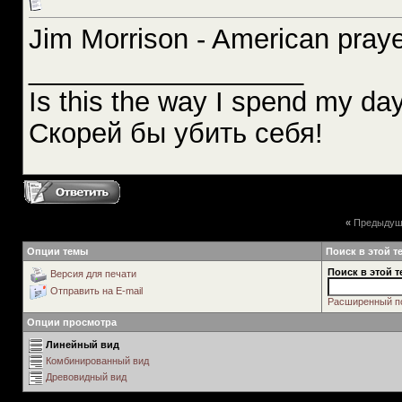
Jim Morrison - American pray
__________________
Is this the way I spend my da
Скорей бы убить себя!
«
Предыдущ
Опции темы
Поиск в этой т
Поиск в этой т
Версия для печати
Отправить на E-mail
Расширенный п
Опции просмотра
Линейный вид
Комбинированный вид
Древовидный вид