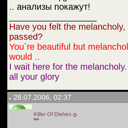
.. анализы покажут!
__________________
Have you felt the melancholy, 
passed?
You`re beautiful but melancholy
would ..
I wait here for the melancholy.
all your glory
28.07.2006, 02:37
Killer Of Dishes
N/A