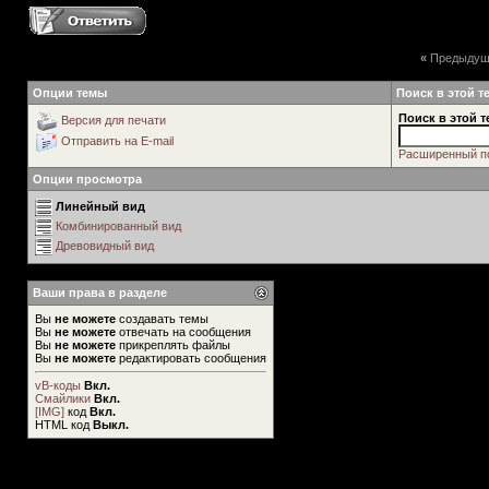
«
Предыдущ
Опции темы
Поиск в этой т
Поиск в этой т
Версия для печати
Отправить на E-mail
Расширенный п
Опции просмотра
Линейный вид
Комбинированный вид
Древовидный вид
Ваши права в разделе
Вы
не можете
создавать темы
Вы
не можете
отвечать на сообщения
Вы
не можете
прикреплять файлы
Вы
не можете
редактировать сообщения
vB-коды
Вкл.
Смайлики
Вкл.
[IMG]
код
Вкл.
HTML код
Выкл.