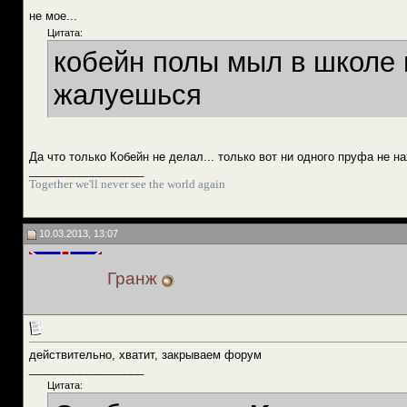
не мое...
Цитата:
кобейн полы мыл в школе и
жалуешься
Да что только Кобейн не делал... только вот ни одного пруфа не 
__________________
Together we'll never see the world again
10.03.2013, 13:07
Гранж
действительно, хватит, закрываем форум
__________________
Цитата: