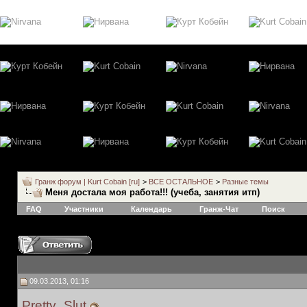
Гранж форум | Kurt Cobain [ru]
>
ВСЕ ОСТАЛЬНОЕ
>
Разные темы
Меня достала моя работа!!! (учеба, занятия итп)
FAQ
Участники
Календарь
Гранж-Чат
Поиск
09.03.2013, 01:16
Pretty_Slut