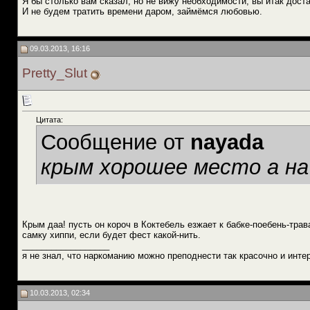
Я бы столько вам сказал, но не вижу необходимости, вы итак доста
И не будем тратить времени даром, займёмся любовью.
09.03.2013, 16:16
Pretty_Slut
Цитата:
Сообщение от
nayada
крым хорошее место а на
Крым даа! пусть он короч в Коктебель езжает к бабке-поебень-тра
самку хиппи, если будет фест какой-нить.
__________________
я не знал, что наркоманию можно преподнести так красочно и инте
10.03.2013, 02:34