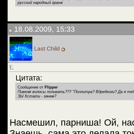
русский народный гранж
18.08.2009, 15:33
Last Child
Цитата:
Сообщение от
Flipper
Пивком волосы поливать??? "Поллитра? Вдребезги? Да я тебя
ЗЫ Кстати - зачем?
Насмешил, парниша! Ой, н
Знаешь, сама это делала то