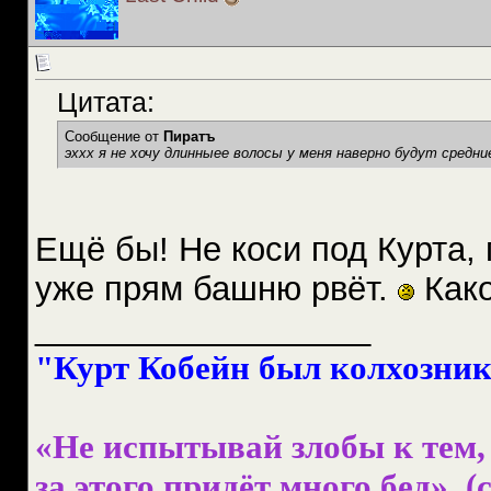
Цитата:
Сообщение от
Пиратъ
эххх я не хочу длинныее волосы у меня наверно будут средние
Ещё бы! Не коси под Курта, 
уже прям башню рвёт.
Како
__________________
"Курт Кобейн был колхознико
«Не испытывай злобы к тем, 
за этого придёт много бед». (с