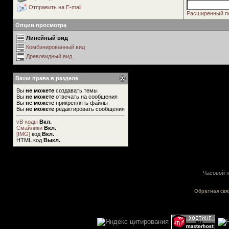
Отправить на E-mail
Расширенный п
Опции просмотра
Линейный вид
Комбинированный вид
Древовидный вид
Ваши права в разделе
Вы
не можете
создавать темы
Вы
не можете
отвечать на сообщения
Вы
не можете
прикреплять файлы
Вы
не можете
редактировать сообщения
vB-коды
Вкл.
Смайлики
Вкл.
[IMG]
код
Вкл.
HTML код
Выкл.
Часовой п
Обратная свя