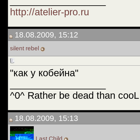
__________________
http://atelier-pro.ru
18.08.2009, 15:12
silent rebel
"как у кобейна"
__________________
^0^ Rather be dead than cooL
18.08.2009, 15:13
Last Child