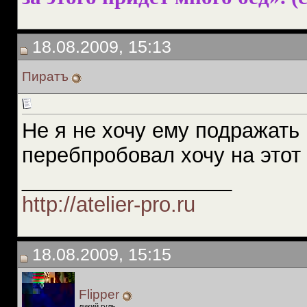
18.08.2009, 15:13
Пиратъ
Не я не хочу ему подражать 
перебпробовал хочу на этот р
__________________
http://atelier-pro.ru
18.08.2009, 15:15
Flipper
дикий гуль