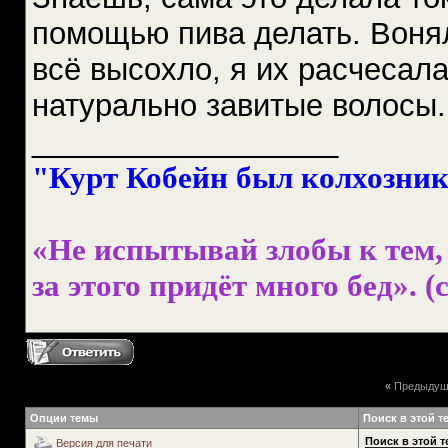
помощью пива делать. Вонял
всё высохло, я их расчесал
натурально завитые волосы. 
__________________
"Курт Кобейн был колхознико
«Не испытывай злобы к тем, 
за этого придёт много бед». (с
«
Предыдущ
Опции темы
Поиск в этой т
Поиск в этой т
Версия для печати