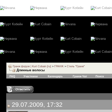
Гранж форум | Kurt Cobain [ru]
>
ГРАНЖ
>
Стиль "Гранж"
Длинные волосы
FAQ
Участники
Календарь
Гранж-Чат
Поиск
29.07.2009, 17:32