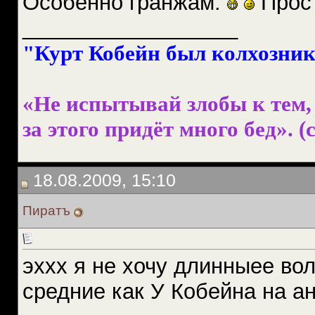
Особенно гранжам.
Прост
__________________
"Курт Кобейн был колхознико
«Не испытывай злобы к тем, 
за этого придёт много бед». (с
18.08.2009, 15:10
Пиратъ
эххх я не хочу длинныее во
средние как У Кобейна на ан