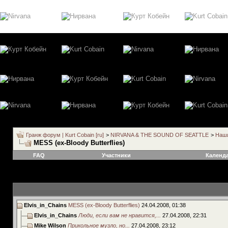
Гранж форум | Kurt Cobain [ru]
>
NIRVANA & THE SOUND OF SEATTLE
>
Наши
MESS (ex-Bloody Butterflies)
FAQ
Участники
Календ
Elvis_in_Chains
MESS (ex-Bloody Butterflies)
24.04.2008,
01:38
Elvis_in_Chains
Люди, если вам не нравится,...
27.04.2008,
22:31
Mike Wilson
Прикольное музло, но...
27.04.2008,
23:12