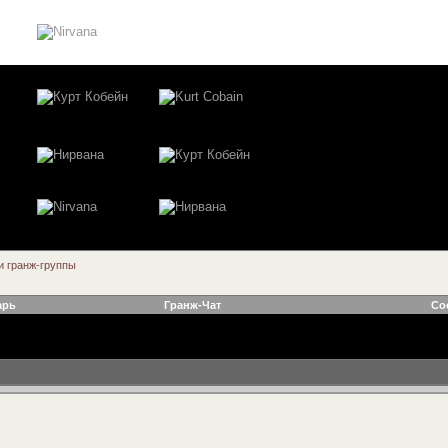
 гранж-группы
арь
Гранж-Чат
Со