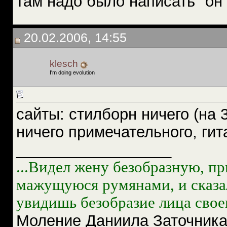
там надо было написать "он 
20.02.2006, 14:55
klesch
I'm doing evolution
сайты: стилборн ничего (на 3
ничего примечательного, гит
__________________
...Видел жену безобразную, п
мажущуюся румянами, и сказал
увидишь безобразие лица свое
Моление Даниила Заточник