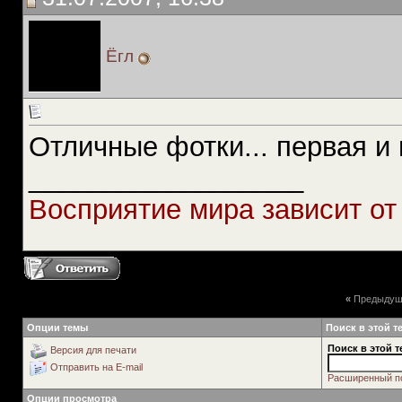
Ёгл
Отличные фотки... первая и
__________________
Восприятие мира зависит от 
«
Предыдущ
Опции темы
Поиск в этой т
Поиск в этой т
Версия для печати
Отправить на E-mail
Расширенный п
Опции просмотра