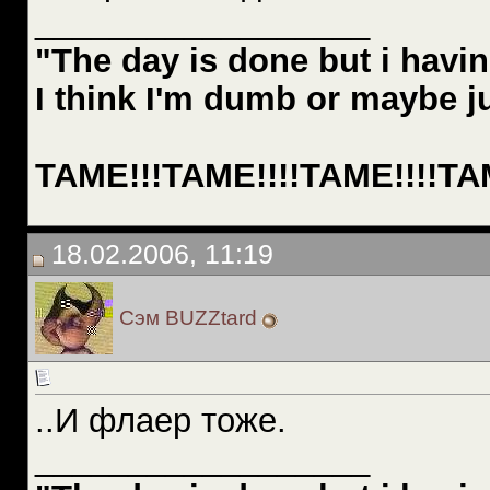
__________________
"The day is done but i havin
I think I'm dumb or maybe j
TAME!!!TAME!!!!TAME!!!!TAM
18.02.2006, 11:19
Сэм BUZZtard
..И флаер тоже.
__________________