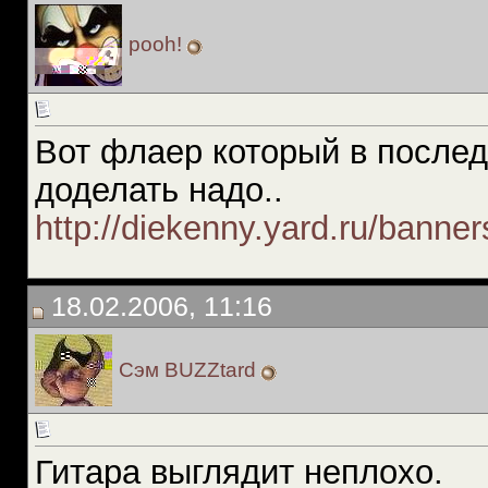
pooh!
Вот флаер который в последс
доделать надо..
http://diekenny.yard.ru/banner
18.02.2006, 11:16
Сэм BUZZtard
Гитара выглядит неплохо.