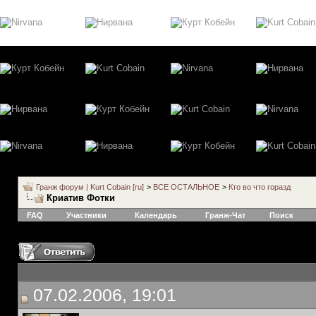
Гранж форум | Kurt Cobain [ru]
>
ВСЕ ОСТАЛЬНОЕ
>
Кто во что горазд
Криатив Фотки
FAQ
Участники
Календарь
Гранж-Чат
Поиск
07.02.2006, 19:01