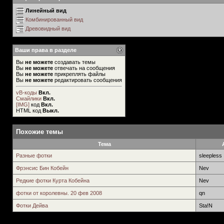
Линейный вид
Комбинированный вид
Древовидный вид
Ваши права в разделе
Вы
не можете
создавать темы
Вы
не можете
отвечать на сообщения
Вы
не можете
прикреплять файлы
Вы
не можете
редактировать сообщения
vB-коды
Вкл.
Смайлики
Вкл.
[IMG]
код
Вкл.
HTML код
Выкл.
Похожие темы
Тема
Разные фотки
sleepless
Фрэнсис Бин Кобейн
Nev
Редкие фотки Курта Кобейна
Nev
фотки от королевны. 20 фев 2008
qn
Фотки Дейва
Sta!N