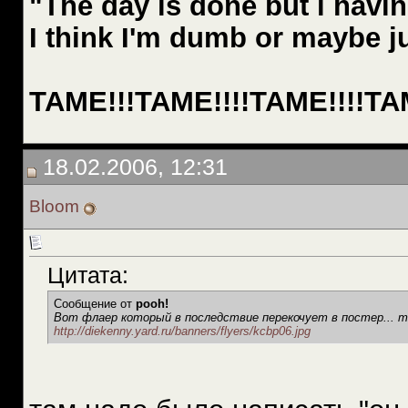
"The day is done but i havin
I think I'm dumb or maybe j
TAME!!!TAME!!!!TAME!!!!TAM
18.02.2006, 12:31
Bloom
Цитата:
Сообщение от
pooh!
Вот флаер который в последствие перекочует в постер... т
http://diekenny.yard.ru/banners/flyers/kcbp06.jpg