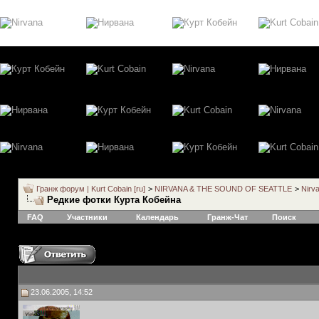
Гранж форум | Kurt Cobain [ru]
>
NIRVANA & THE SOUND OF SEATTLE
>
Nirv
Редкие фотки Курта Кобейна
FAQ
Участники
Календарь
Гранж-Чат
Поиск
23.06.2005, 14:52