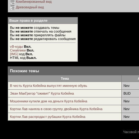
Комбинированный вид
Древовидный вид
Ваши права в разделе
Вы
не можете
создавать темы
Вы
не можете
отвечать на сообщения
Вы
не можете
прикреплять файлы
Вы
не можете
редактировать сообщения
vB-коды
Вкл.
Смайлики
Вкл.
[IMG]
код
Вкл.
HTML код
Выкл.
Похожие темы
Тема
В честь Курта Кобейна выпустят именную обувь
Nev
Эван МакГрегор "оживит" Курта Кобейна
BUD
Мошенники купили дом на деньги Курта Кобейна
Nev
Кортни Лав наняла в свою группу двойника Курта Кобейна
Nev
Кортни Лав распродаст рубашки Курта Кобейна
Nev
Часовой п