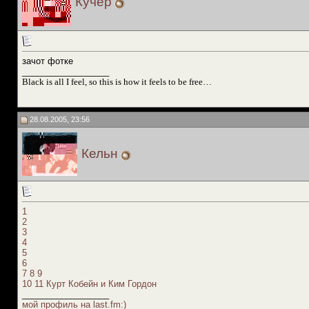
Кучер
зачот фотке
__________________
Black is all I feel, so this is how it feels to be free…
28.08.2005, 23:56
Кельн
1
2
3
4
5
6
7
8
9
10
11
Курт Кобейн и Ким Гордон
__________________
мой профиль на last.fm:)