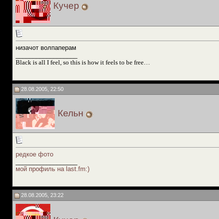
Кучер
низачот волпаперам
__________________
Black is all I feel, so this is how it feels to be free…
28.08.2005, 22:50
Кельн
редкое фото
__________________
мой профиль на last.fm:)
28.08.2005, 23:22