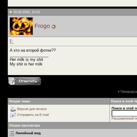
29.08.2005, 16:53
Frogo
А кто на второй фотке??
__________________
Her milk is my shit
My shit is her milk
«
Предыдущ
Опции темы
Поиск в этой т
Поиск в этой т
Версия для печати
Отправить на E-mail
Расширенный п
Опции просмотра
Линейный вид