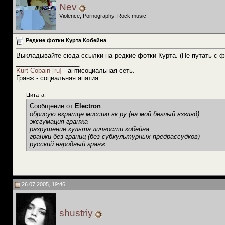
Nev
Violence, Pornography, Rock music!
Редкие фотки Курта Кобейна
Выкладывайте сюда ссылки на редкие фотки Курта. (Не путать с ф
__________________
Kurt Cobain [ru]
- антисоциальная сеть.
Гранж - социальная апатия.
Цитата:
Сообщение от
Electron
обрисую вкратце миссию кк.ру (на мой беглый взгляд):
эксгумация гранжа
разрушение культа личности кобейна
гранжи без границ (без субкультурных предрассудков)
русский народный гранж
26.07.2005, 19:46
shustriy