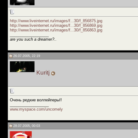
http://www.liveinternet.ru/images/f...30/f_856875.jpg
http://www.liveinternet.ru/images/f...30/f_856869.jpg
http://www.liveinternet.ru/images/f...30/f_856863.jpg
__________________
are you such a dreamer?..
26.07.2005, 22:19
Kuritj
Очень редкие волпейперы!!
__________________
www.myspace.com/uncomely
28.07.2005, 00:03