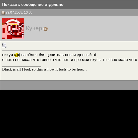
Показать сообщение отдельно
29.07.2005, 13:38
Кучер
нихуя
) нашёлся бля ценитель невпизденный :d
я пока не писал что гавно а что нет. и про мои вкусы ты явно мало че
__________________
Black is all I feel, so this is how it feels to be free…