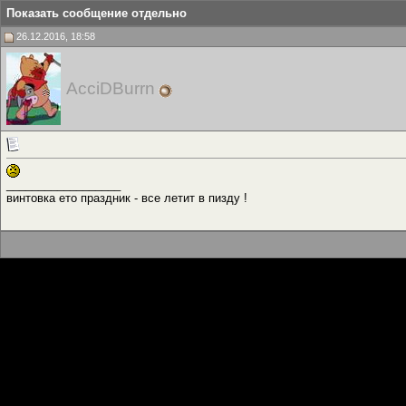
Показать сообщение отдельно
26.12.2016, 18:58
AcciDBurrn
__________________
винтовка ето праздник - все летит в пизду !