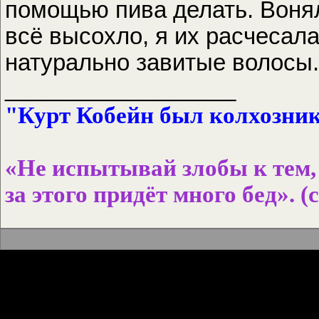
помощью пива делать. Вонял
всё высохло, я их расчесал
натурально завитые волосы. 
__________________
"Курт Кобейн был колхознико
«Не испытывай злобы к тем, 
за этого придёт много бед». (с