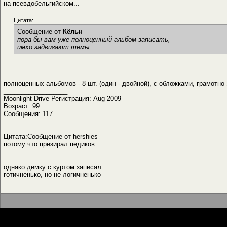
на псевдобельгийском...
Цитата:
Сообщение от
Кёльн
пора бы вам уже полноценный альбом записать,
имхо задвигают темы....
полноценных альбомов - 8 шт. (один - двойной), с обложками, грамотн
__________________
Moonlight Drive Регистрация: Aug 2009
Возраст: 99
Сообщения: 117
Цитата:Сообщение от hershies
потому что презирал педиков
однако демку с куртом записал
готичненько, но не логичненько