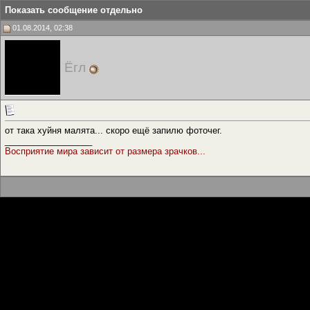
Показать сообщение отдельно
01.08.2014, 02:38
Ёгл
от така хуйня малята... скоро ещё запилю фоточег.
__________________
Восприятие мира зависит от размера зрачков...