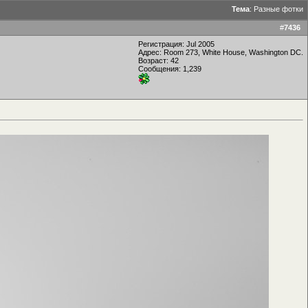
Тема
:
Разные фотки
#
7436
Регистрация: Jul 2005
Адрес: Room 273, White House, Washington DC.
Возраст: 42
Сообщения: 1,239