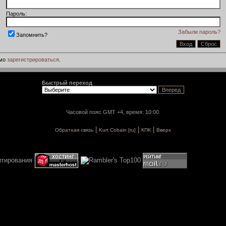
Пароль:
Забыли пароль?
Запомнить?
имо
зарегистрироваться
.
Быстрый переход
Часовой пояс GMT +4, время: 10:00.
|
|
|
Обратная связь
Kurt Cobain [ru]
КПК
Вверх