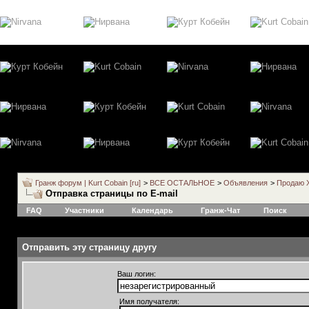
Гранж форум | Kurt Cobain [ru]
>
ВСЕ ОСТАЛЬНОЕ
>
Объявления
>
Продаю X
Отправка страницы по E-mail
FAQ
Участники
Календарь
Гранж-Чат
Поиск
Отправить эту страницу другу
Ваш логин:
Имя получателя: