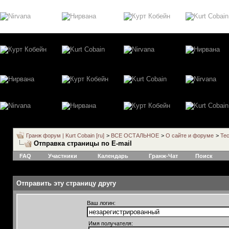
Гранж форум | Kurt Cobain [ru]
>
ВСЕ ОСТАЛЬНОЕ
>
О сайте и форуме
>
Тес
Отправка страницы по E-mail
FAQ
Участники
Календарь
Гранж-Чат
Поиск
Отправить эту страницу другу
Ваш логин:
Имя получателя: