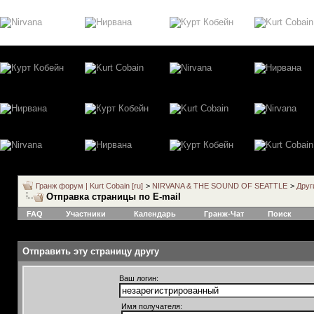
Гранж форум | Kurt Cobain [ru]
>
NIRVANA & THE SOUND OF SEATTLE
>
Друг
Отправка страницы по E-mail
FAQ
Участники
Календарь
Гранж-Чат
Поиск
Отправить эту страницу другу
Ваш логин:
Имя получателя: