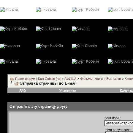
Гранж форум | Kurt Cobain [ru]
>
АФИША
>
Фильмы, Книги и Выставки
>
Кине
Отправка страницы по E-mail
FAQ
Участники
Календ
Отправить эту страницу другу
Ваш логин:
Имя получателя: