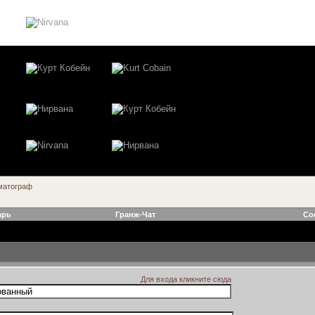
матограф
арь
Гранж-Чат
Со
Для входа кликните сюда