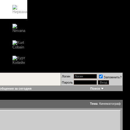
Логин
Запомнить?
Пароль
общения за сегодня
Поиск
Тема
:
Кинематограф