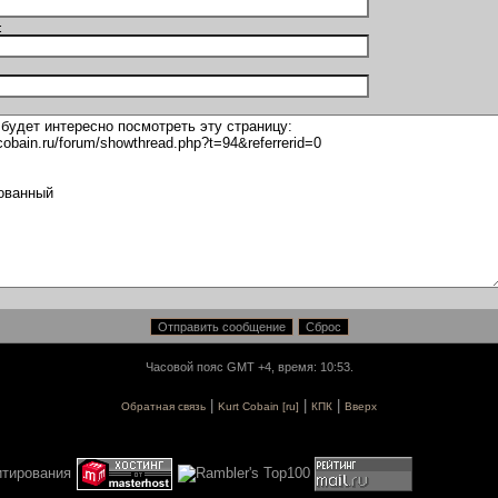
:
Часовой пояс GMT +4, время: 10:53.
|
|
|
Обратная связь
Kurt Cobain [ru]
КПК
Вверх