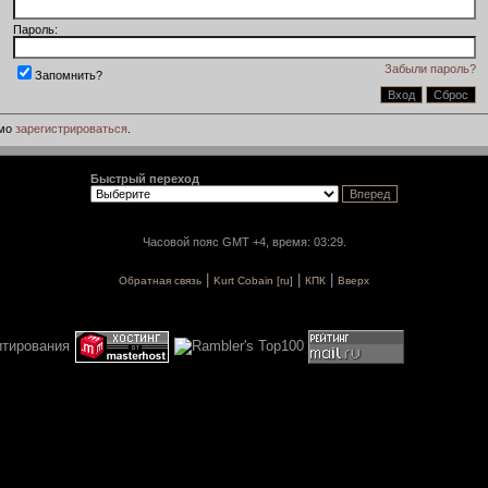
Пароль:
Забыли пароль?
Запомнить?
имо
зарегистрироваться
.
Быстрый переход
Часовой пояс GMT +4, время: 03:29.
|
|
|
Обратная связь
Kurt Cobain [ru]
КПК
Вверх