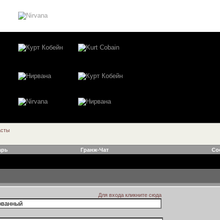
асты
арь
Гранж-Чат
Со
Для входа кликните сюда