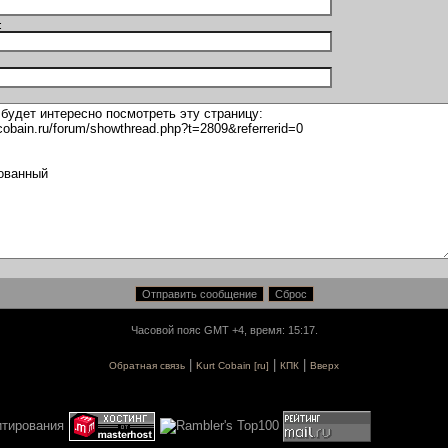
:
Часовой пояс GMT +4, время: 15:17.
|
|
|
Обратная связь
Kurt Cobain [ru]
КПК
Вверх