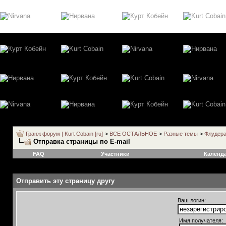
Гранж форум | Kurt Cobain [ru]
>
ВСЕ ОСТАЛЬНОЕ
>
Разные темы
>
Флудер
Отправка страницы по E-mail
FAQ
Участники
Календ
Отправить эту страницу другу
Ваш логин:
Имя получателя: