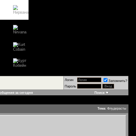
Логин
Запомнить?
Пароль
общения за сегодня
Поиск
Тема
:
Флудерасты