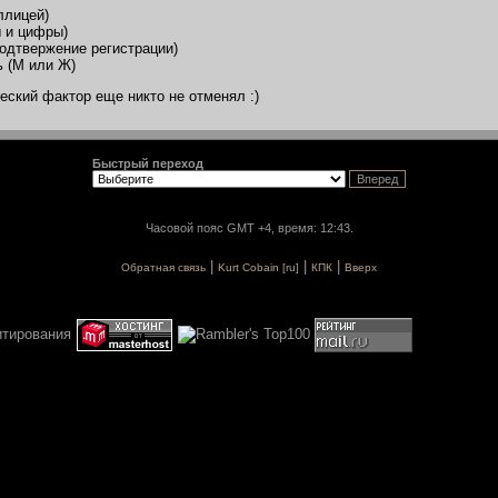
ллицей)
ы и цифры)
 подтвержение регистрации)
 (М или Ж)
еский фактор еще никто не отменял :)
Быстрый переход
Часовой пояс GMT +4, время: 12:43.
|
|
|
Обратная связь
Kurt Cobain [ru]
КПК
Вверх