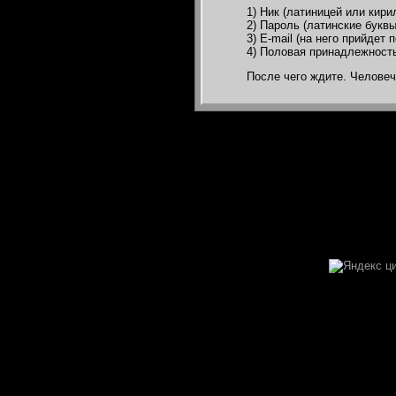
1) Ник (латиницей или кири
2) Пароль (латинские букв
3) E-mail (на него прийдет
4) Половая принадлежность
После чего ждите. Человеч