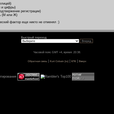
ллицей)
ы и цифры)
 подтвержение регистрации)
 (М или Ж)
еский фактор еще никто не отменял :)
Быстрый переход
Часовой пояс GMT +4, время: 20:38.
|
|
|
Обратная связь
Kurt Cobain [ru]
КПК
Вверх