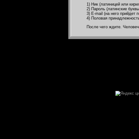
1) Ник (латиницей или кири
2) Пароль (латинские букв
3) E-mail (на него прийдет
4) Половая принадлежность
После чего ждите. Человеч