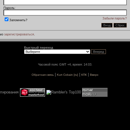
Пароль:
Забыли пароль?
Запомнить?
имо
зарегистрироваться
.
Быстрый переход
Часовой пояс GMT +4, время: 14:03.
|
|
|
Обратная связь
Kurt Cobain [ru]
КПК
Вверх