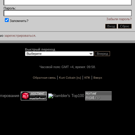
Пароль:
Забыли пароль?
Запомнить?
имо
зарегистрироваться
.
Быстрый переход
Часовой пояс GMT +4, время: 09:58.
|
|
|
Обратная связь
Kurt Cobain [ru]
КПК
Вверх