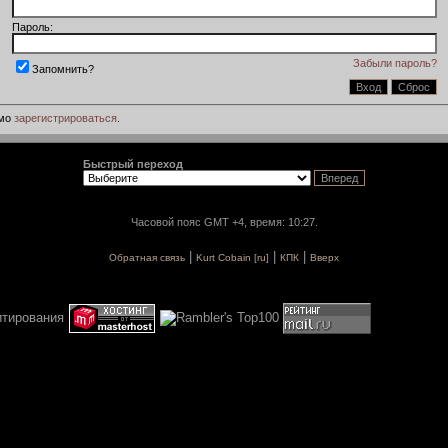
Пароль:
Забыли пароль?
Запомнить?
имо
зарегистрироваться
.
Быстрый переход
Часовой пояс GMT +4, время: 10:27.
|
|
|
Обратная связь
Kurt Cobain [ru]
КПК
Вверх