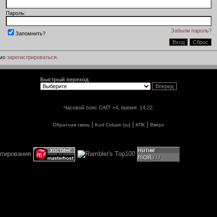
Пароль:
Забыли пароль?
Запомнить?
имо
зарегистрироваться
.
Быстрый переход
Часовой пояс GMT +4, время: 14:22.
|
|
|
Обратная связь
Kurt Cobain [ru]
КПК
Вверх