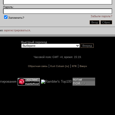
Пароль:
Забыли пароль?
Запомнить?
имо
зарегистрироваться
.
Быстрый переход
Часовой пояс GMT +4, время: 15:19.
|
|
|
Обратная связь
Kurt Cobain [ru]
КПК
Вверх