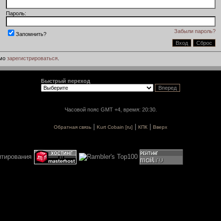
Пароль:
Забыли пароль?
Запомнить?
имо
зарегистрироваться
.
Быстрый переход
Часовой пояс GMT +4, время: 20:30.
|
|
|
Обратная связь
Kurt Cobain [ru]
КПК
Вверх