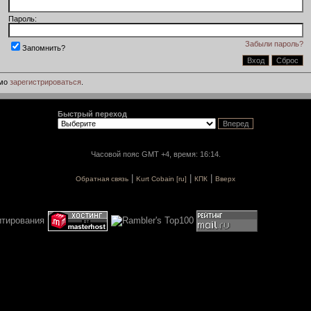
Пароль:
Забыли пароль?
Запомнить?
имо
зарегистрироваться
.
Быстрый переход
Часовой пояс GMT +4, время: 16:14.
|
|
|
Обратная связь
Kurt Cobain [ru]
КПК
Вверх