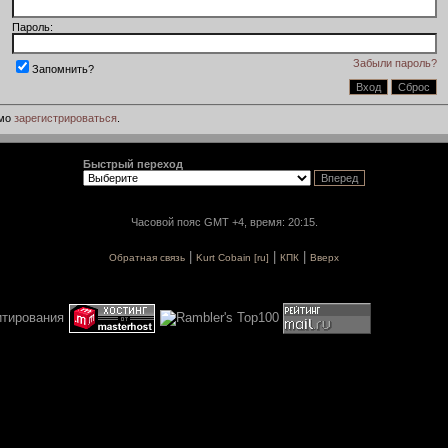
Пароль:
Забыли пароль?
Запомнить?
имо
зарегистрироваться
.
Быстрый переход
Часовой пояс GMT +4, время: 20:15.
|
|
|
Обратная связь
Kurt Cobain [ru]
КПК
Вверх