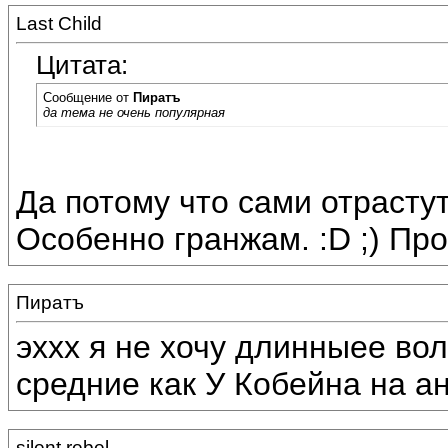
Last Child
Цитата:
Сообщение от
Пиратъ
да тема не очень популярная
Да потому что сами отрастут
Особенно гранжам. :D ;) Пр
Пиратъ
эххх я не хочу длинныее во
средние как У Кобейна на ан
silent rebel