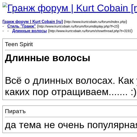
Гранж форум | Kurt Cobain [ru]
(
)
http://www.kurtcobain.ru/forum/index.php
-
Стиль "Гранж"
(
)
http://www.kurtcobain.ru/forum/forumdisplay.php?f=15
- -
Длинные волосы
(
)
http://www.kurtcobain.ru/forum/showthread.php?t=3191
Teen Spirit
Длинные волосы
Всё о длинных волосах. Как
каких пор отращиваем....... :)
Пиратъ
да тема не очень популярна