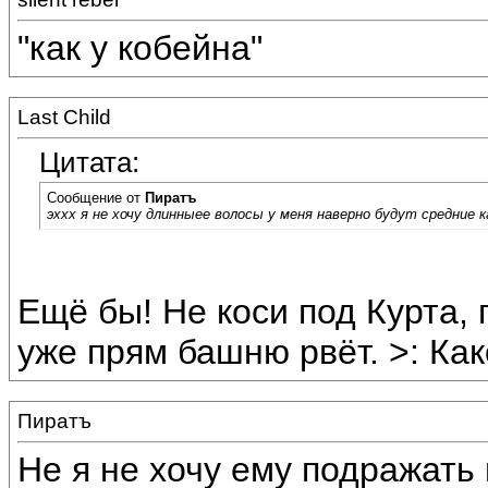
"как у кобейна"
Last Child
Цитата:
Сообщение от
Пиратъ
эххх я не хочу длинныее волосы у меня наверно будут средние ка
Ещё бы! Не коси под Курта, 
уже прям башню рвёт. >: Как
Пиратъ
Не я не хочу ему подражать 