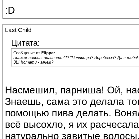
:D
Last Child
Цитата:
Сообщение от
Flipper
Пивком волосы поливать??? "Поллитра? Вдребезги? Да я тебя!.
ЗЫ Кстати - зачем?
Насмешил, парниша! Ой, на
Знаешь, сама это делала то
помощью пива делать. Вонял
всё высохло, я их расчесал
натурально завитые волосы. 