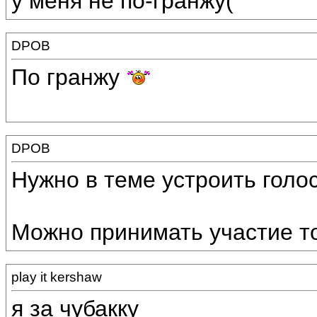
у меня не по-гранжу(
DPOB
По гранжу
DPOB
Нужно в теме устроить голо
Можно принимать участие то
play it kershaw
я за чубакку