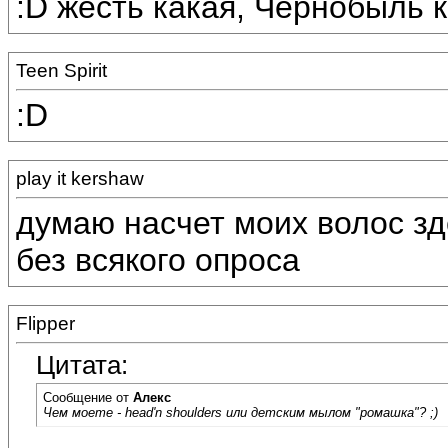
:D жесть какая, Чернобыль к
Teen Spirit
:D
play it kershaw
думаю насчет моих волос зд
без всякого опроса
Flipper
Цитата:
Сообщение от
Алекс
Чем моете - head'n shoulders или детским мылом "ромашка"? ;)