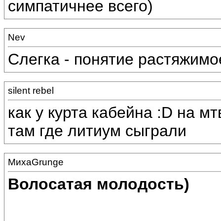
симпатичнее всего)
Nev
Слегка - понятие растяжимо
silent rebel
как у курта кабейна :D на мт
там где литиум сыграли
МихаGrunge
Волосатая молодость)