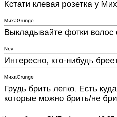
Кстати клевая розетка у Мих
МихаGrunge
Выкладывайте фотки волос с
Nev
Интересно, кто-нибудь брее
МихаGrunge
Грудь брить легко. Есть куд
которые можно брить/не бри