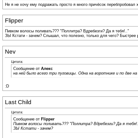
Не я не хочу ему подражать просто я много причёсок перебпробовал хоч
Flipper
Пивком волосы поливать??? "Поллитра? Вдребезги? Да я тебя!.."
ЗЫ Кстати - зачем? Слышал, что полезно, только для чего? Быстрее
Nev
Цитата:
Сообщение от
Алекс
на ней было всего три пуговицы. Одна на воротнике и по две на 
:D
Last Child
Цитата:
Сообщение от
Flipper
Пивком волосы поливать??? "Поллитра? Вдребезги? Да я тебя!.
ЗЫ Кстати - зачем?