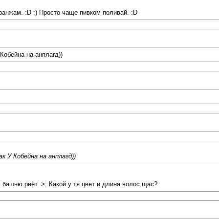
ранжам. :D ;) Просто чаще пивком поливай. :D
Кобейна на анплагд))
к У Кобейна на анплагд))
 башню рвёт. >: Какой у тя цвет и длина волос щас?