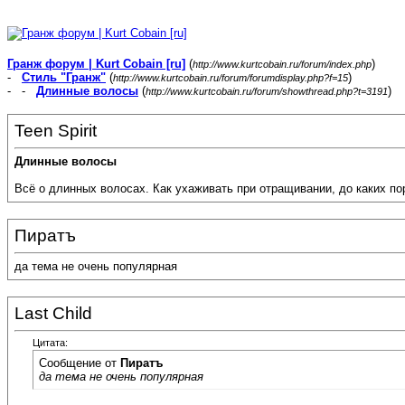
Гранж форум | Kurt Cobain [ru]
(
)
http://www.kurtcobain.ru/forum/index.php
-
Стиль "Гранж"
(
)
http://www.kurtcobain.ru/forum/forumdisplay.php?f=15
- -
Длинные волосы
(
)
http://www.kurtcobain.ru/forum/showthread.php?t=3191
Teen Spirit
Длинные волосы
Всё о длинных волосах. Как ухаживать при отращивании, до каких пор 
Пиратъ
да тема не очень популярная
Last Child
Цитата:
Сообщение от
Пиратъ
да тема не очень популярная