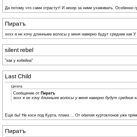
Да потому что сами отрастут! И нехер за ними ухаживать. Особенно г
Пиратъ
эххх я не хочу длинныее волосы у меня наверно будут средние как У 
silent rebel
"как у кобейна"
Last Child
Цитата:
Сообщение от
Пиратъ
эххх я не хочу длинныее волосы у меня наверно будут средние ка
Ещё бы! Не коси под Курта, плииз.... От обилия куртоклонов уже прям
Пиратъ