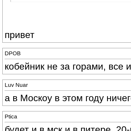
привет
DPOB
кобейник не за горами, все 
Luv Nuar
а в Москоу в этом году ниче
Ptica
будет и в мск и в питере. 20-