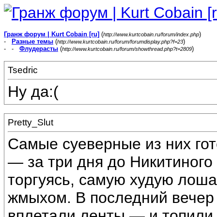
Гранж форум | Kurt Cobain [ru]
(
)
http://www.kurtcobain.ru/forum/index.php
-
Разные темы
(
)
http://www.kurtcobain.ru/forum/forumdisplay.php?f=23
- -
Флудерасты
(
)
http://www.kurtcobain.ru/forum/showthread.php?t=2809
Tsedric
Ну да:(
Pretty_Slut
Самые суеверные из них го
— за три дня до Никитиного 
торгуясь, самую худую лоша
жмыхом. В последний вечер
вплетали ленты — и топили 