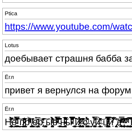
Ptica
https://www.youtube.com/wat
Lotus
доебывает страшня бабба з
Ёгл
привет я вернулся на форум
Ёгл
Н̡͕̥̭̲̟̝̦͈̠͓̉ͭ̑͂̌͌̀͜͝͞е̴̩͔̟̠̥̼̟̯͓̪̓̈͂ͦ͒̿ͣ͗ͦ͌̀̚͟͜͞͠ ̙п̷͖̙̼̮̖̰̗̮̫̲̬̞̤͙̹͇͊̓̏̎ͮ͑ͪ͐̂ͩ̆͛̏̾͘͠ͅͅр̄ͤͯ͐ͪͧ̀ͪ͗͗ͯ̐ ̸̧͎̫̩͔̯̤̹̩̭͇̠̟̖̱̬͙̱̲͓͑͗ͥ͂͘е̶̖̖͇̙͎̳̦͇̳̅ͩͤ̀͞р̢̛̂ͥͨ͠͞ ͍̟̣̻͉̟͕͕̳͖̣̹͉ͅӹ̨̨̗͍̯̯͕̰̹̜̳͓̬̻͕́̽ͤ̉̐ͭͧ͝вͮ̿͊̀͌̆͗ͩͥ̔͆ ̴͈̙̤͖̯͎̽̑̇̏͆͜͟н̴̧̨̳̖͓̮̃͊ͮ͋ͨ̂̅͌́̚̚ͅы̵̅̌͂̅ͨ̍̋̑̍ͮ͆ͧ̿͡ ͏̛̯̞̝͚̳͍͚̟̖͟й̷̡͈̞̰̜̹̝̤̹̟͕͚ͨ̃ͤ̉ͤͭ̍̎͛́̈́̈́̔ ̶̆̏̋̏̓͆̍ͭ̒̋̌̆̓̽̔͞͏̧̛͙̤̳̟͓̣̠͔̣̗̯ͅс̶̝͇͉̪̖͓̭̻̞̠͑̉ͦ́͐̏ ̼у̛͚̝͓͍̫̪̭͕͎͚͉̿̌̃͒ͩ́̌͂̀и̶̲̗͍̤̝͍̘͍̱̻̜̞͈͔͕ͤ̓̋͗̓̄̀͝ͅͅ ц̸̴͚̼͈͉̺̦̮̣̖̞̻̜̫̙͓͇̩͇̪͌ͪ͑̿̃̎̓̌̅͊ͮ̎̈̌̂̂̓и̔̅̋ͬ͋͑̃̾̀͋ ̢̃̃͐͏̡̛͍͙̣̣̝̱͙̀ͅд̨ͯͫͬͪ̄̿͏͝҉͉̩̲͎̺̺̖̫̘͝ ͣ̃ͯ͆͡͏͔̦͎͎͕̼͍̙̖̹͉͍̥͚̹̻̕-͔͍̯͔̘̳͚̩̬̻ͯ͂̐ͪ͟͢ ͇̮̟̮͔̦̥̮̻͎̖͆͒̅̚͟͟К̛ͪͧ̂ͤͬͮ̐̔͊͊