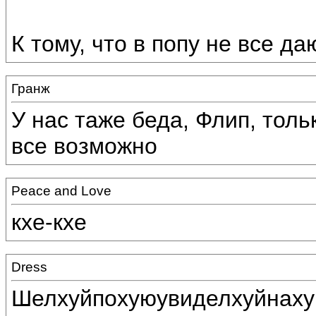
К тому, что в попу не все даю
Гранж
У нас таже беда, Флип, толь
все возможно
Peace and Love
кхе-кхе
Dress
Шелхуйпохуюувиделхуйнаху