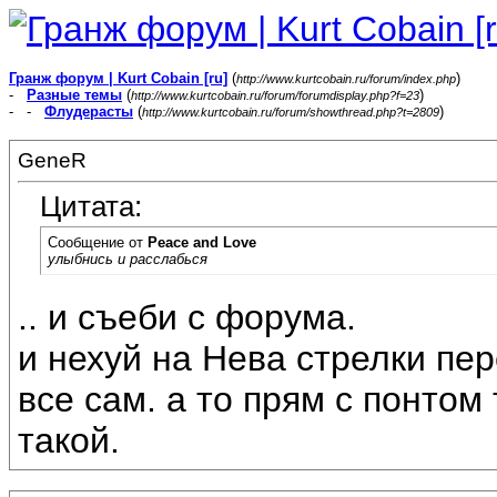
Гранж форум | Kurt Cobain [ru]
(
)
http://www.kurtcobain.ru/forum/index.php
-
Разные темы
(
)
http://www.kurtcobain.ru/forum/forumdisplay.php?f=23
- -
Флудерасты
(
)
http://www.kurtcobain.ru/forum/showthread.php?t=2809
GeneR
Цитата:
Сообщение от
Peace and Love
улыбнись и расслабься
.. и съеби с форума.
и нехуй на Нева стрелки пе
все сам. а то прям с понтом
такой.