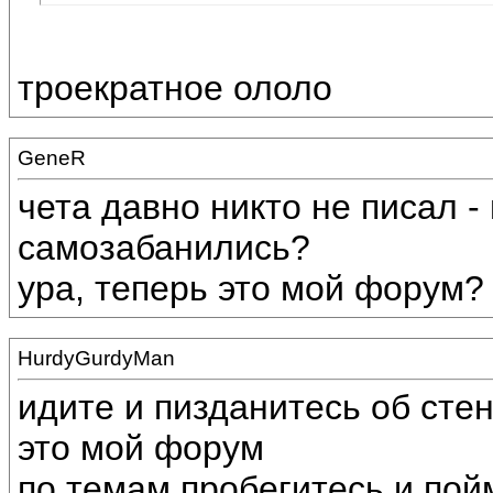
троекратное ололо
GeneR
чета давно никто не писал -
самозабанились?
ура, теперь это мой форум?
HurdyGurdyMan
идите и пизданитесь об сте
это мой форум
по темам пробегитесь и пойм