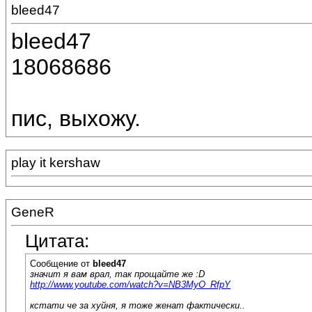
bleed47
bleed47
18068686
пис, выхожу.
play it kershaw
GeneR
Цитата:
Сообщение от
bleed47
значит я вам врал, так прощайте же :D
http://www.youtube.com/watch?v=NB3MyO_RfpY
кстати че за хуйня, я тоже женат фактически..