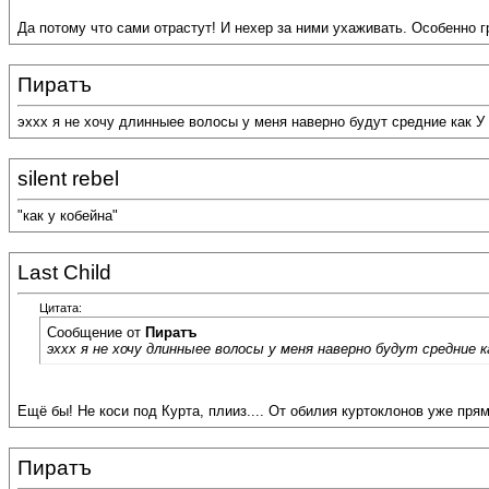
Да потому что сами отрастут! И нехер за ними ухаживать. Особенно г
Пиратъ
эххх я не хочу длинныее волосы у меня наверно будут средние как У 
silent rebel
"как у кобейна"
Last Child
Цитата:
Сообщение от
Пиратъ
эххх я не хочу длинныее волосы у меня наверно будут средние ка
Ещё бы! Не коси под Курта, плииз.... От обилия куртоклонов уже прям
Пиратъ