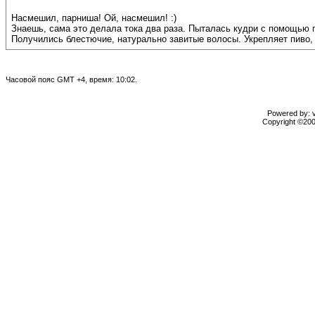
Насмешил, парниша! Ой, насмешил! :)
Знаешь, сама это делала тока два раза. Пыталась кудри с помощью п
Получились блестючие, натурально завитые волосы. Укрепляет пиво, 
Часовой пояс GMT +4, время: 10:02.
Powered by: vB
Copyright ©2000