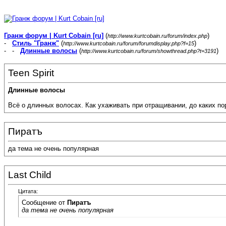
Гранж форум | Kurt Cobain [ru]
(
)
http://www.kurtcobain.ru/forum/index.php
-
Стиль "Гранж"
(
)
http://www.kurtcobain.ru/forum/forumdisplay.php?f=15
- -
Длинные волосы
(
)
http://www.kurtcobain.ru/forum/showthread.php?t=3191
Teen Spirit
Длинные волосы
Всё о длинных волосах. Как ухаживать при отращивании, до каких пор 
Пиратъ
да тема не очень популярная
Last Child
Цитата:
Сообщение от
Пиратъ
да тема не очень популярная