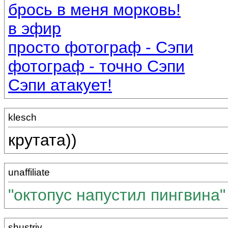
брось в меня морковь!
в эфир
просто фотограф - Сэпи
фотограф - точно Сэпи
Сэпи атакует!
klesch
крутата))
unaffiliate
"октопус напустил пингвина"
shustriy