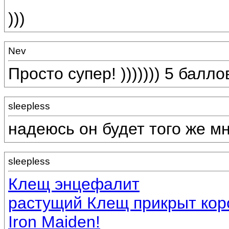
)))
Nev
Просто супер! ))))))) 5 балло
sleepless
надеюсь он будет того же мн
sleepless
Клещ энцефалит
растущий Клещ прикрыт кор
Iron Maiden!