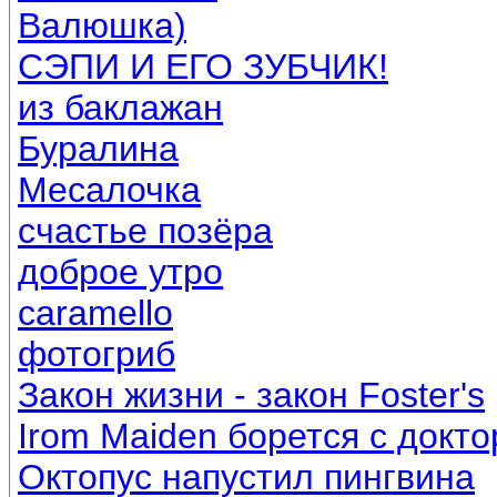
Валюшка)
СЭПИ И ЕГО ЗУБЧИК!
из баклажан
Буралина
Месалочка
счастье позёра
доброе утро
caramello
фотогриб
Закон жизни - закон Foster's
Irom Maiden борется с докт
Октопус напустил пингвина