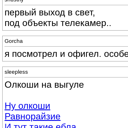
первый выход в свет,
под объекты телекамер..
Gorcha
я посмотрел и офигел. особ
sleepless
Олкоши на выгуле
Ну олкоши
Равнорайзие
И тут такие ебла