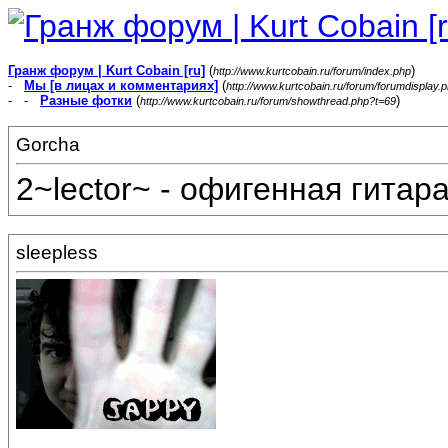
Гранж форум | Kurt Cobain [ru]
(
)
http://www.kurtcobain.ru/forum/index.php
-
Мы [в лицах и комментариях]
(
http://www.kurtcobain.ru/forum/forumdisplay.
- -
Разные фотки
(
)
http://www.kurtcobain.ru/forum/showthread.php?t=69
Gorcha
2~lector~ - офигенная гитар
sleepless