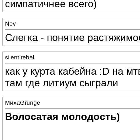
симпатичнее всего)
Nev
Слегка - понятие растяжимо
silent rebel
как у курта кабейна :D на мт
там где литиум сыграли
МихаGrunge
Волосатая молодость)