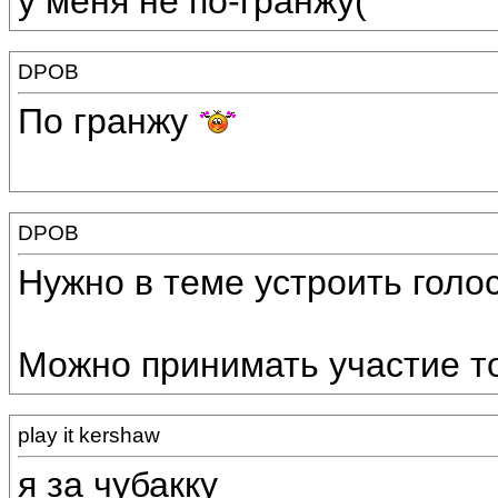
у меня не по-гранжу(
DPOB
По гранжу
DPOB
Нужно в теме устроить голо
Можно принимать участие то
play it kershaw
я за чубакку