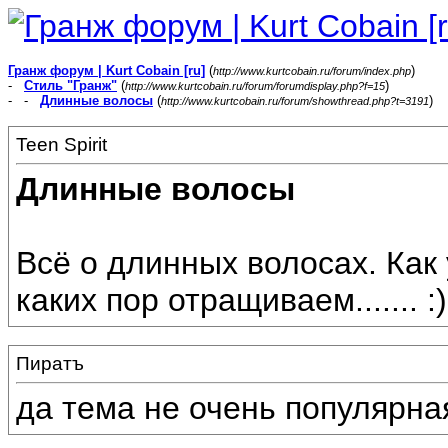
Гранж форум | Kurt Cobain [ru]
(
)
http://www.kurtcobain.ru/forum/index.php
-
Стиль "Гранж"
(
)
http://www.kurtcobain.ru/forum/forumdisplay.php?f=15
- -
Длинные волосы
(
)
http://www.kurtcobain.ru/forum/showthread.php?t=3191
Teen Spirit
Длинные волосы
Всё о длинных волосах. Как
каких пор отращиваем....... :)
Пиратъ
да тема не очень популярна