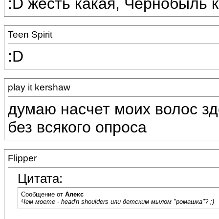
:D жесть какая, Чернобыль к
Teen Spirit
:D
play it kershaw
думаю насчет моих волос зд
без всякого опроса
Flipper
Цитата:
Сообщение от
Алекс
Чем моете - head'n shoulders или детским мылом "ромашка"? ;)