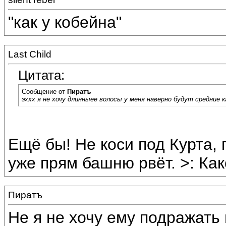
"как у кобейна"
Last Child
Цитата:
Сообщение от
Пиратъ
эххх я не хочу длинныее волосы у меня наверно будут средние ка
Ещё бы! Не коси под Курта, 
уже прям башню рвёт. >: Как
Пиратъ
Не я не хочу ему подражать 