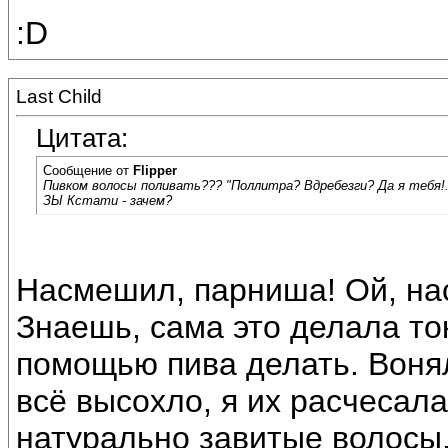
:D
Last Child
Цитата:
Сообщение от
Flipper
Пивком волосы поливать??? "Поллитра? Вдребезги? Да я тебя!.
ЗЫ Кстати - зачем?
Насмешил, парниша! Ой, на
Знаешь, сама это делала то
помощью пива делать. Вонял
всё высохло, я их расчесал
натурально завитые волосы. 