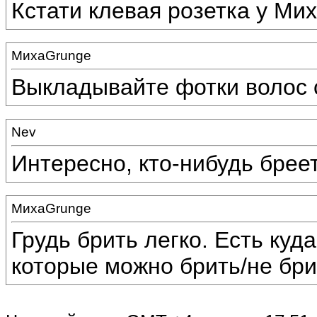
Кстати клевая розетка у Мих
МихаGrunge
Выкладывайте фотки волос с
Nev
Интересно, кто-нибудь брее
МихаGrunge
Грудь брить легко. Есть куд
которые можно брить/не бри