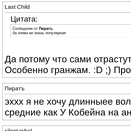
Last Child
Цитата:
Сообщение от
Пиратъ
да тема не очень популярная
Да потому что сами отрастут
Особенно гранжам. :D ;) Пр
Пиратъ
эххх я не хочу длинныее во
средние как У Кобейна на ан
silent rebel