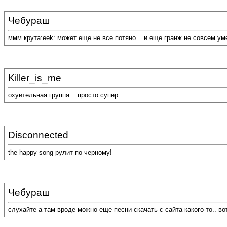
Чебураш
ммм крута:eek: может еще не все потяно... и еще гранж не совсем уме
Killer_is_me
охуительная группа....просто супер
Disconnected
the happy song рулит по черному!
Чебураш
слухайте а там вроде можно еще песни скачать с сайта какого-то.. во