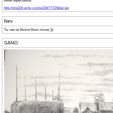
Меня нарисовали:
http://img220.echo.cx/img220/7772/66ne.jpg
Nev
Ты там на Вилли Вало похож )))
SANO