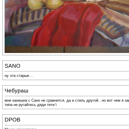
SANO
ну эта старые ...
Чебураш
мне канешна с Сано не сравнится, да и стиль другой.. но вот чем я з
типа не ругайтесь дяди тети:\
DPOB