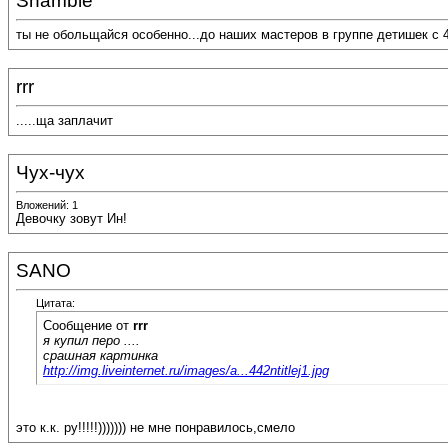
Shamble
ты не обольщайся особенно...до наших мастеров в группе детишек с 4
rrr
.....ща заплачит
Чух-чух
Вложений: 1
Девочку зовут Ин!
SANO
Цитата:
Сообщение от
rrr
я купил перо ....
срашная картинка
http://img.liveinternet.ru/images/a...442ntitlej1.jpg
это к.к. ру!!!!!))))))) не мне понравилось,смело