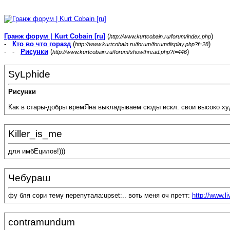
Гранж форум | Kurt Cobain [ru]
(
)
http://www.kurtcobain.ru/forum/index.php
-
Кто во что горазд
(
)
http://www.kurtcobain.ru/forum/forumdisplay.php?f=28
- -
Рисунки
(
)
http://www.kurtcobain.ru/forum/showthread.php?t=446
SyLphide
Рисунки
Как в стары-добры времЯна выкладываем сюды искл. свои высоко ху
Killer_is_me
для имбЕцилов!)))
Чебураш
фу бля сори тему перепутала:upset:.. воть меня оч претт:
http://www.li
contramundum