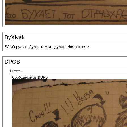
ByXlyak
SANO рулит...Дурь...м-м-м...дурит...Нажраться б.
DPOB
Цитата:
Сообщение от
DURb