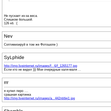
Не пускает из-за веса.
Слишком большой.
126 кб. :(
Nev
Соптимизируй в том же Фотошопе )
SyLphide
http://img.liveinternet.ru/images/f...6/f_1265177.jpg
Если кто не видел ))) Мои очередные каля-маля ...
rrr
я купил перо ....
срашная картинка
http://img.liveinternet.ru/images/a...442ntitlej1.jpg