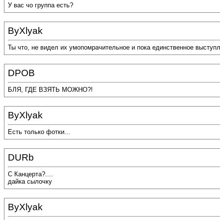
У вас чо группа есть?
ByXlyak
Ты что, не видел их умопомрачительное и пока единственное выступл
DPOB
БЛЯ, ГДЕ ВЗЯТЬ МОЖНО?!
ByXlyak
Есть только фотки...
DURb
C Канцерта?....
дайка сылочку
ByXlyak