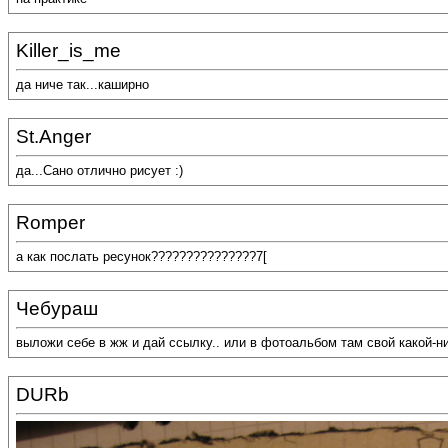
Killer_is_me
да ниче так...каширно
St.Anger
да...Сано отлично рисует :)
Romper
а как послать ресунок???????????????7[
Чебураш
выложи себе в жж и дай ссылку.. или в фотоальбом там свой какой-ни
DURb