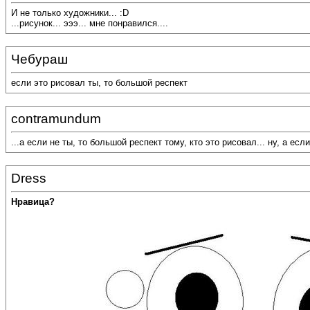
И не только художники... :D
...рисунок... эээ... мне понравился....
Чебураш
если это рисовал ты, то большой респект
contramundum
...а если не ты, то большой респект тому, кто это рисовал... ну, а ес
Dress
Нравица?