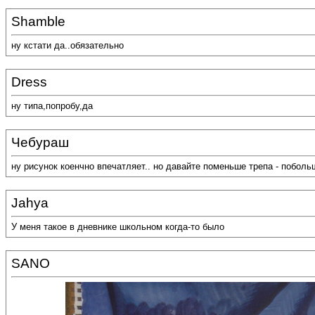
Shamble
ну кстати да..обязательно
Dress
ну типа,попробу,да
Чебураш
ну рисунок коенчно впечатляет.. но давайте поменьше трепа - поболь
Jahya
У меня такое в дневнике школьном когда-то было
SANO