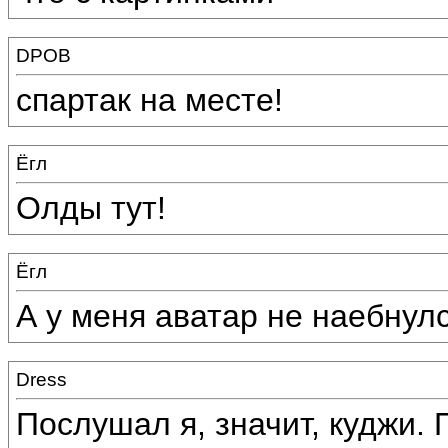
DPOB
спартак на месте!
Ёгл
Олды тут!
Ёгл
А у меня аватар не наебнулс
Dress
Послушал я, значит, куджи.