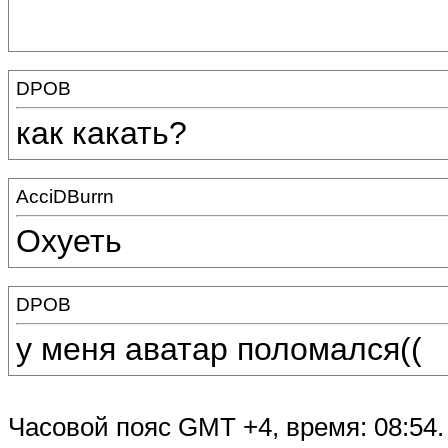
DPOB
как какать?
AcciDBurrn
Охуеть
DPOB
у меня аватар поломался((
Часовой пояс GMT +4, время: 08:54.