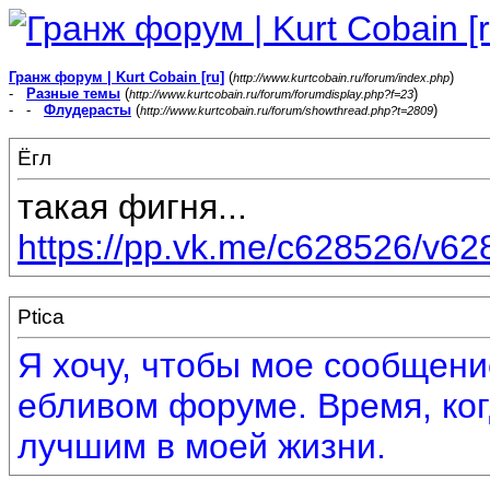
Гранж форум | Kurt Cobain [ru]
(
)
http://www.kurtcobain.ru/forum/index.php
-
Разные темы
(
)
http://www.kurtcobain.ru/forum/forumdisplay.php?f=23
- -
Флудерасты
(
)
http://www.kurtcobain.ru/forum/showthread.php?t=2809
Ёгл
такая фигня...
https://pp.vk.me/c628526/v
Ptica
Я хочу, чтобы мое сообщен
ебливом форуме. Время, ког
лучшим в моей жизни.