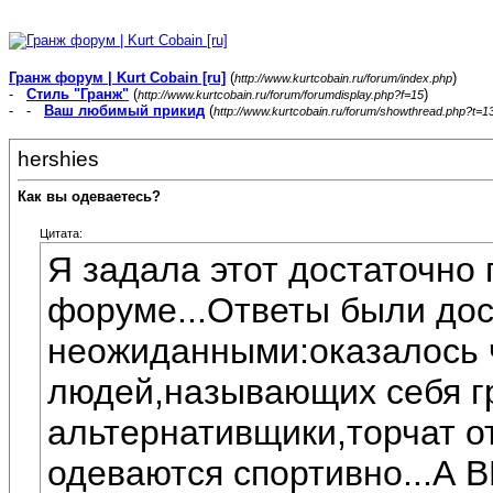
Гранж форум | Kurt Cobain [ru]
(
)
http://www.kurtcobain.ru/forum/index.php
-
Стиль "Гранж"
(
)
http://www.kurtcobain.ru/forum/forumdisplay.php?f=15
- -
Ваш любимый прикид
(
http://www.kurtcobain.ru/forum/showthread.php?t=1
hershies
Как вы одеваетесь?
Цитата:
Я задала этот достаточно 
форуме...Ответы были дос
неожиданными:оказалось 
людей,называющих себя г
альтернативщики,торчат от
одеваются спортивно...А 