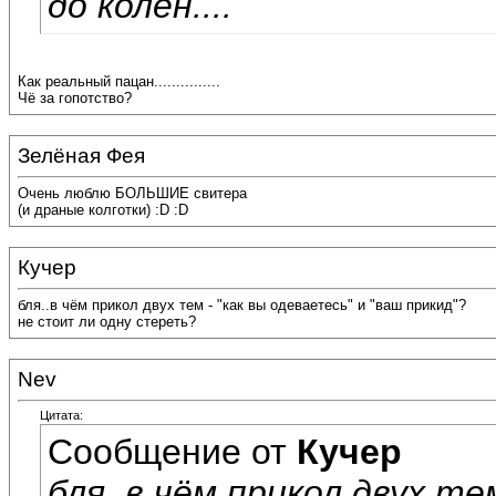
до колен....
Как реальный пацан...............
Чё за гопотство?
Зелёная Фея
Очень люблю БОЛЬШИЕ свитера
(и драные колготки) :D :D
Кучер
бля..в чём прикол двух тем - "как вы одеваетесь" и "ваш прикид"?
не стоит ли одну стереть?
Nev
Цитата:
Сообщение от
Кучер
бля..в чём прикол двух те