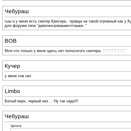
Чебураш
гыы а у меня есть свитер Крюгера.. правда не такой огромный как у 
для форума типа "девочки-ромашки-пташки.."
BOB
Мля что только у меня здесь нет полосатого свитера, :' :' :' :' :' :' :' :'
Кучер
у меня тож нет.
Limbo
Белый верх, черный низ.... Ну так надо!!!
Чебураш
Цитата: