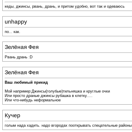
кеды, джинсы, рвань, дрань, и притом удобно, вот так и одеваюсь
unhappy
по... как.
Зелёная Фея
Рвань дрань :D
Зелёная Фея
Ваш любимый прикид
Мой например:Джинсы(голубые)тильняшка и круглые очки
Или просто драные джинсы рубашка в клетку.....
Или что-нибудь неформальное
Кучер
голым нада хадить. надо вгородах пооткрывать спецательные район