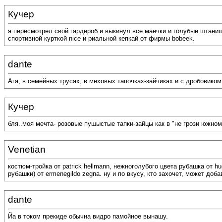
Кучер
я пересмотрел свой гардероб и выкинул все маечки и голубые штани
спортивной курткой nice и риальной кепкай от фирмы bobeek.
dante
Ага, в семейных трусах, в меховых тапочках-зайчиках и с дробовиком.
Кучер
бля..моя мечта- розовые пушыстые тапки-зайцы как в "не грози южном
Venetian
костюм-тройка от patrick hellmann, нежноголубого цвета рубашка от 
рубашки) от ermenegildo zegna. ну и по вкусу, кто захочет, может доба
dante
Йа в током прекиде обычна видро памойное вынашу.