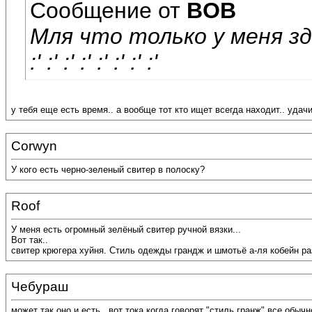
Сообщение от
BOB
Мля что только у меня з
:' :' :' :' :' :' :' :'
у тебя еще есть время.. а вообще тот кто ищет всегда находит.. удач
Corwyn
У кого есть черно-зеленый свитер в полоску?
Roof
У меня есть огромный зелёный свитер ручной вязки...
Вот так..
свитер крюгера хуйня. Стиль одежды грандж и шмотьё а-ля кобейн р
Чебураш
может так оно и есть.. вот тока когда говорят "стиль гранж" все обыч