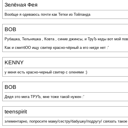
Зелёная Фея
Вообще я одеваюсь почти как Тетки из Тойланда
BOB
Рубашка, Тельняшка , Ковта , синие джинсы, и ТруЪ кеды вот мой по
Как и смитбОО ищу свитер красно-чёрный а его нигде нет :'
KENNY
у меня есть красно-черный свитер с оленями :)
BOB
Дядя это мега ТРУЪ, мне тоже такой нужен :'
teenspirit
элементарно, попросите маму/сестру/бабушку/подругу/ связать такое