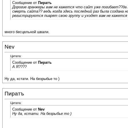
Сообщение от
Пиратъ
Дорогие гранжеры вам не кажется что сайт уже погибает??да 
смерть сайта?? ведь когда здесь последний раз была создана н
регистрируются пиарят свою группу и уходят вам не кажется 
много бесцельной швали.
Nev
Цитата:
Сообщение от
Пиратъ
А Я????
Ну да, кстати. На безрыбье то )
Пиратъ
Цитата:
Сообщение от
Nev
Ну да, кстати. На безрыбье то )