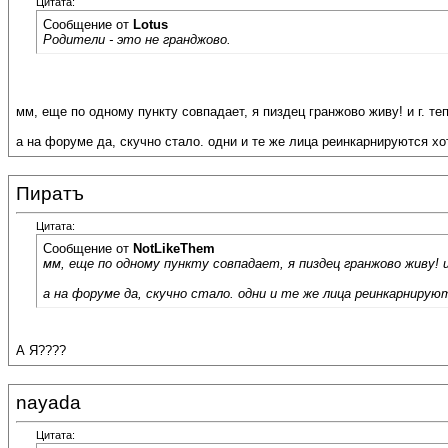
Цитата:
Сообщение от
Lotus
Родители - это не гранджово.
мм, еще по одному пункту совпадает, я пиздец гранжово живу! и г. теп
а на форуме да, скучно стало. одни и те же лица реинкарнируются х
Пиратъ
Цитата:
Сообщение от
NotLikeThem
мм, еще по одному пункту совпадает, я пиздец гранжово живу! и
а на форуме да, скучно стало. одни и те же лица реинкарнирую
А Я????
nayada
Цитата: