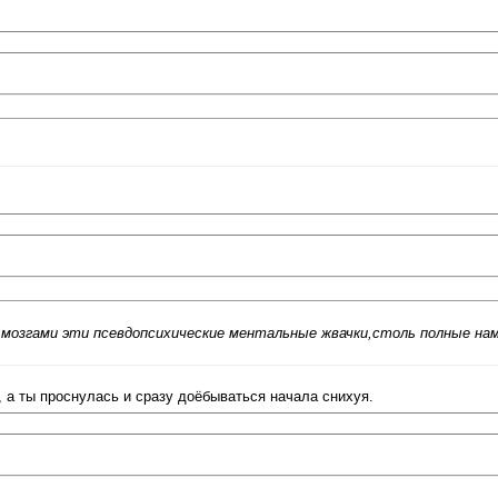
мозгами эти псевдопсихические ментальные жвачки,столь полные на
 а ты проснулась и сразу доёбываться начала снихуя.