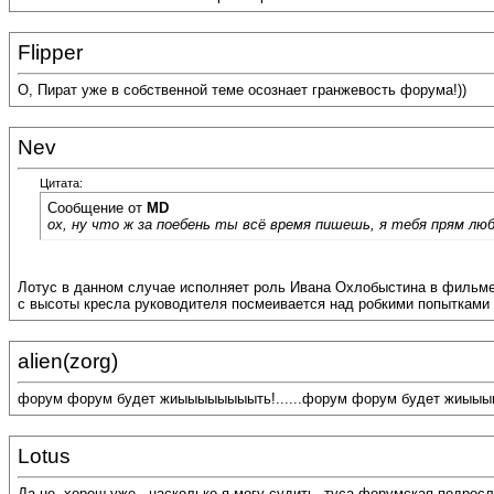
Flipper
О, Пират уже в собственной теме осознает гранжевость форума!))
Nev
Цитата:
Сообщение от
MD
ох, ну что ж за поебень ты всё время пишешь, я тебя прям лю
Лотус в данном случае исполняет роль Ивана Охлобыстина в фильме Ц
с высоты кресла руководителя посмеивается над робкими попытками п
alien(zorg)
форум форум будет жиыыыыыыыыть!......форум форум будет жиыы
Lotus
Да не, хорош уже.. насколько я могу судить, туса форумская подросл