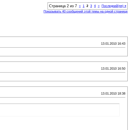
Страница 2 из 7
<
1
2
3
4
>
Последний(яя)
»
Показывать 40 сообщений этой темы на одной странице
13.01.2010 16:43
13.01.2010 16:50
13.01.2010 18:38