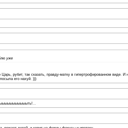
блю уже
арь, рубит, так сказать, правду-матку в гипертрофированном виде. И н
осыла его нахуй. )))
ыыыыыыыыыыыыть!...
а, рожает детей, и копит на форды фокусы и ипотеку..