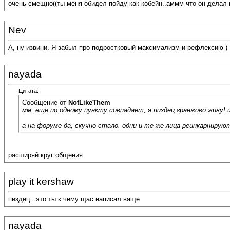
очень смещно((ты меня обидел пойду как кобейн..аммм что он делал 
Nev
А, ну извини. Я забыл про подростковый максимализм и рефлексию )
nayada
Цитата:
Сообщение от
NotLikeThem
мм, еще по одному пункту совпадает, я пиздец гранжово живу! и
а на форуме да, скучно стало. одни и те же лица реинкарнирую
расширяй круг общения
play it kershaw
пиздец.. это ты к чему щас написал ваще
nayada