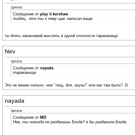
Цитата:
Сообщение от
play it kershaw
пиздец.. это ты к чему щас написал ваще
ты блять заканчивай мыслить в одной плоскости тараканище
Nev
Цитата:
Сообщение от
nayada
тараканище
Это не менее сильно, чем "лещ, бля, окунь!" или как там было? :D
nayada
Цитата:
Сообщение от
MD
Нев, ты никогда не разбанишь Блида? я бы разбанила Блида.