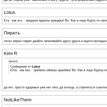
Lotus
Ета.. как его... предали идеалы кранджа! Во. Как в лицо Курту-то смо
Пиратъ
лотус верно говрит двайте запиливайте другу друга и ищети молодых
Kimi R
Цитата:
Сообщение от
Lotus
Ета.. как его... предали идеалы кранджа! Во. Как в лицо Курту
да епт, просто здоровья уже нет пить да колоца, а стреляться сыкотн
NotLikeThem