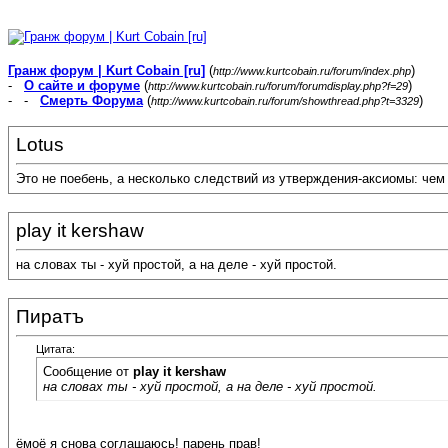
Гранж форум | Kurt Cobain [ru]
(
)
http://www.kurtcobain.ru/forum/index.php
-
О сайте и форуме
(
)
http://www.kurtcobain.ru/forum/forumdisplay.php?f=29
- -
Смерть Форума
(
)
http://www.kurtcobain.ru/forum/showthread.php?t=3329
Lotus
Это не поебень, а несколько следствий из утверждения-аксиомы: чем 
play it kershaw
на словах ты - хуй простой, а на деле - хуй простой.
Пиратъ
Цитата:
Сообщение от
play it kershaw
на словах ты - хуй простой, а на деле - хуй простой.
ёмоё я снова соглашаюсь! парень прав!