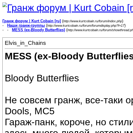
Гранж форум | Kurt Cobain [ru]
(
)
http://www.kurtcobain.ru/forum/index.php
-
Наши гранж-группы
(
)
http://www.kurtcobain.ru/forum/forumdisplay.php?f=17
- -
MESS (ex-Bloody Butterflies)
(
http://www.kurtcobain.ru/forum/showthread.
Elvis_in_Chains
MESS (ex-Bloody Butterflies
Bloody Butterflies
Не совсем гранж, все-таки о
Dools, MC5
Гараж-панк, короче, но стил