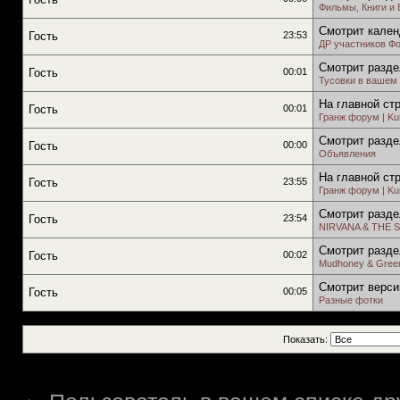
Фильмы, Книги и
Смотрит кален
Гость
23:53
ДР участников Ф
Смотрит разде
Гость
00:01
Тусовки в вашем 
На главной ст
Гость
00:01
Гранж форум | Kur
Смотрит разде
Гость
00:00
Объявления
На главной ст
Гость
23:55
Гранж форум | Kur
Смотрит разде
Гость
23:54
NIRVANA & THE 
Смотрит разде
Гость
00:02
Mudhoney & Green
Смотрит верси
Гость
00:05
Разные фотки
Показать: