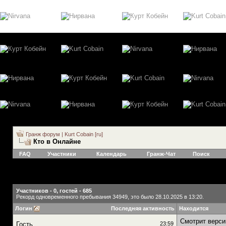
Гранж форум | Kurt Cobain [ru]
Кто в Онлайне
FAQ
Участники
Календарь
Гранж-Чат
Поиск
Участников - 0, гостей - 685
Рекорд одновременного пребывания 34949, это было 28.10.2025 в 13:20.
Логин
Последняя активность
Находится
Смотрит верси
Гость
23:59