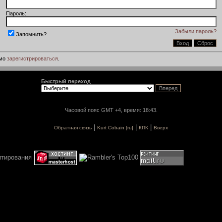
Пароль:
Забыли пароль?
Запомнить?
имо
зарегистрироваться
.
Быстрый переход
Часовой пояс GMT +4, время: 18:43.
|
|
|
Обратная связь
Kurt Cobain [ru]
КПК
Вверх