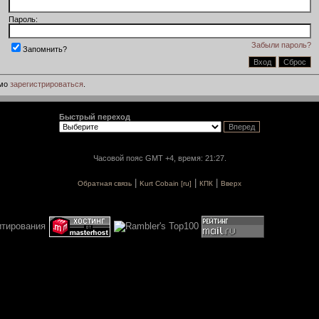
Пароль:
Забыли пароль?
Запомнить?
имо
зарегистрироваться
.
Быстрый переход
Часовой пояс GMT +4, время: 21:27.
|
|
|
Обратная связь
Kurt Cobain [ru]
КПК
Вверх