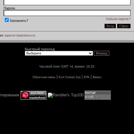
Пароль:
Забыли пароль?
Запомнить?
имо
зарегистрироваться
.
Быстрый переход
Часовой пояс GMT +4, время: 16:25.
|
|
|
Обратная связь
Kurt Cobain [ru]
КПК
Вверх